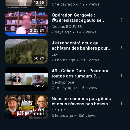
12:55
One day ago
1.2 k views
Opération Gergovie :
‪@38resistancegauloise‬
‪@MarionSigautOfficiel‬
Nicolas BOUVIER
‪@gladysriifard5710‬ Laëtitia
2:25:21
2 days ago
1.4 k views
J’ai rencontré ceux qui
achètent des bunkers pour
survivre à la fin du monde
LEF
56:21
20 hours ago
689 views
49 : Celine Dion - Pourquoi
toutes ces rumeurs ?
Enquête sous hypnose
Geohypnose
13:32
One day ago
1.5 k views
Nous ne sommes pas gênés
et nous n’avons pas besoin
de nous excuser ! #jw
Ghislain
#jehovah #collegecentral
18:30
3 hours ago
109 views