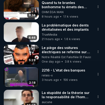
Quand tu te branles
bonhomme tu émets des
🌱 INSTAGRAM

ondes ils ont juste omis de
OHM ÉGA MAN
t'expliquer
9:36
8 hours ago
1.1 k views
https://www.instagram.com/rdlr_thierrycasasnovas/
http://rgnr.li/instagram
La problématique des dents
dévitalisées et des implants
TrueMedia
🌱 LA NEWSLETTER

4:46
21 hours ago
1.6 k views
Pour ne pas rater l’actualité RGNR (stages, 
Le piège des voitures
électriques se referme sur
http://rgnr.li/news
les usagers !
Notre Réalité Est Falsifiée Et Fausse
5:29
One day ago
3.8 k views
🌱 VIDÉOS NON CENSURÉES SUR ODYSEE 

Toutes les vidéos Youtube sont aussi sur la 
2216 - L'état des banques
relais-x
3 hours ago
156 views
http://rgnr.li/odysee
2:18
🌱 LES STAGES EN PRÉSENTIEL

La stupidité de la théorie sur
la responsabilité de l’homme
concernant le dioxyde de
aucune
http://rgnr.li/stages