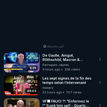
Why this ad?
De Gaulle, Amgot,
R0thschild, Macron &
Pompidou… Macron Claude
Perruques Jaunes
Janvier, GPTV, 18 X 2024
5:35
9 hours ago
308 views
Les sept signes de la fin des
temps selon l’intervenant
misterx
49:03
23 hours ago
707 views
VF🟩 FAUCI ?! "Enfermez le
!" (Lock him up!) - Quartz