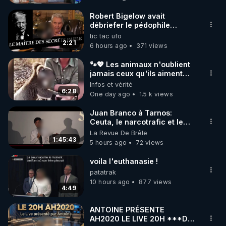
code : REGENERE10

Robert Bigelow avait
▶ 30 jours gratuit sur l’application de méditation et 
débriefer le pédophile
génocidaire de donald j
tic tac ufo
de bien-être ENVOL :

trump
2:21
6 hours ago
371 views
Rendez-vous sur 
https://www.envol.app/code
 avec 
le code : REGENERE
🐾💖 Les animaux n'oublient
jamais ceux qu'ils aiment…
🥹❤️
Infos et vérité
6:28
One day ago
1.5 k views
Juan Branco à Tarnos:
Ceuta, le narcotrafic et le
pouvoir en France
La Revue De Brêle
1:45:43
5 hours ago
72 views
voila l'euthanasie !
patatrak
10 hours ago
877 views
4:49
ANTOINE PRÉSENTE
AH2020 LE LIVE 20H ***DU