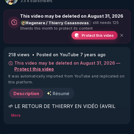
3.5 k subscribers
This video may be deleted on August 31, 2026
still needs 125
Regenere / Thierry Casasnovas
Shields this month to protect its content
Protect this video
218 views
Posted on YouTube 7 years ago
This video may be deleted on August 31, 2026 —
Protect this video
It was automatically imported from YouTube and replicated on
this platform.
Description
Résumé
🌱 LE RETOUR DE THIERRY EN VIDÉO (AVRIL 
2022)!

More
Découvrez la saison 2 des vidéos sur le nouveau 