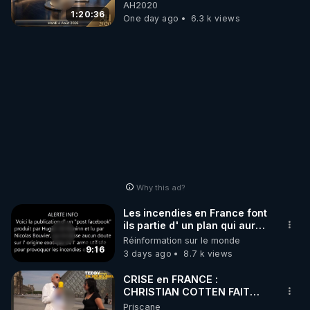
04/08/2026*** 📷LE
AH2020
GRAND RÉVEIL EST EN
1:20:36
One day ago
6.3 k views
MARCHE 📷
Why this ad?
Les incendies en France font
ils partie d' un plan qui aurait
débuté le 11 septembre 2001
Réinformation sur le monde
?
9:16
3 days ago
8.7 k views
CRISE en FRANCE :
CHRISTIAN COTTEN FAIT
une étrange découverte
Priscane