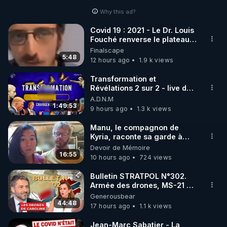
Why this ad?
http://rgnr.li/facebook
Covid 19 : 2021 - Le Dr. Louis
Fouché renverse le plateau
🌱 INSTAGRAM

de CNews !
Finalscape
5:48
12 hours ago
1.9 k views
https://www.instagram.com/rdlr_thierrycasasnovas/
http://rgnr.li/instagram
Transformation et
Révélations 2 sur 2 - live du
07/08/26
A.D.N.M
🌱 LA NEWSLETTER

1:49:53
9 hours ago
1.3 k views
Pour ne pas rater l’actualité RGNR (stages, 
Manu, le compagnon de
Kyria, raconte sa garde à
http://rgnr.li/news
vue musclée. PARTAGEZ!
Devoir de Mémoire
16:55
10 hours ago
724 views
🌱 VIDÉOS NON CENSURÉES SUR ODYSEE 

Toutes les vidéos Youtube sont aussi sur la 
Bulletin STRATPOL N°302.
Armée des drones, MS-21 en
série, missiles coréens.
Generousbear
http://rgnr.li/odysee
07.08.2026.
44:48
17 hours ago
1.1 k views
🌱 LES STAGES EN PRÉSENTIEL

Jean-Marc Sabatier - La