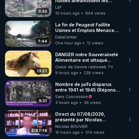
marque SANA : 

russes anéantissent les
centres de contrôle de
LEF
Rendez-vous sur 
http://rgnr.li/lechoubrave
 avec le 
drones de 3 brigades
0:33
10 hours ago
849 views
code : REGENERE10

ukrainienne
La fin de Peugeot Faillite
▶ 30 jours gratuit sur l’application de méditation et 
Usines et Emplois Menacees
- L'heure de l'auto
DataCenter
de bien-être ENVOL :

7:44
One hour ago
12 views
Rendez-vous sur 
https://www.envol.app/code
 avec 
le code : REGENERE
DANGER notre Souveraineté
Alimentaire est attaqué...
Coeur de Savoie radioweb TV
13:21
9 hours ago
236 views
Nombre de juifs disparus
entre 1941 et 1945 (Réponse
à mes accusateurs)
Sans Concession
9:31
3 hours ago
36 views
Direct du 07/08/2026,
présenté par Nicolas
BOUVIER
Nicolas BOUVIER
2:07:16
10 hours ago
314 views