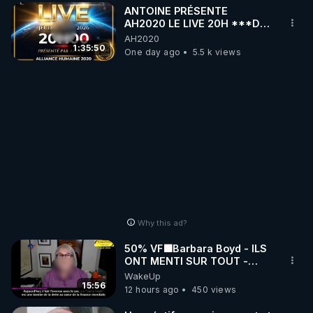
ANTOINE PRÉSENTE
AH2020 LE LIVE 20H ***DU
06/08/2026***
AH2020
1:35:50
One day ago
5.5 k views
Why this ad?
50% VF🟩Barbara Boyd - ILS
ONT MENTI SUR TOUT -
Jocelyne Traduction
WakeUp
15:56
12 hours ago
450 views