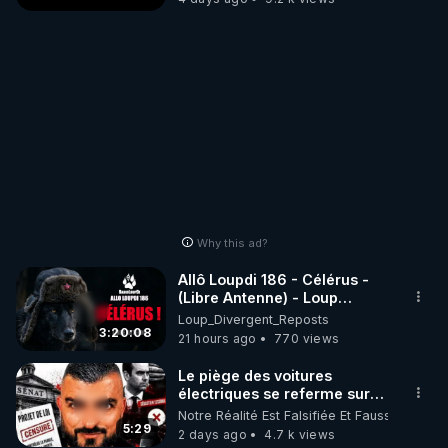
Why this ad?
Allô Loupdi 186 - Célérus -
(Libre Antenne) - Loup
Divergent 2026.08.06
Loup_Divergent_Reposts
3:20:08
21 hours ago
770 views
Le piège des voitures
électriques se referme sur
les usagers !
Notre Réalité Est Falsifiée Et Fausse
5:29
2 days ago
4.7 k views