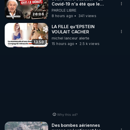
Covid-19 n'a été que le
début - L'ARN messager
PAROLE LIBRE
http://rgnr.li/stages
jusqu où ira-t-il ?
26:06
8 hours ago
341 views
_________

LA FILLE qu'EPSTEIN
VOULAIT CACHER
michel lanceur alerte
LES CODES PROMO DES PARTENAIRES

13:50
15 hours ago
2.5 k views
▶ 10 % de réduction sur toute la boutique 
WARMCOOK (Kuvings) : 

Rendez-vous sur : 
http://rgnr.li/warmcook
 avec le 
code : REGENERE10

▶ 10 % de réduction sur une sélection de produits 
de la boutique VIDYA : 

Rendez-vous sur : 
http://rgnr.li/vidya
 avec le code : 
REGENERE10

Why this ad?
▶ 10 % de réduction sur les extracteurs de la 
Des bombes aériennes