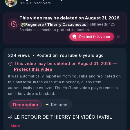
3.5 k subscribers
This video may be deleted on August 31, 2026
still needs 125
Regenere / Thierry Casasnovas
Shields this month to protect its content
Protect this video
224 views
Posted on YouTube 6 years ago
This video may be deleted on August 31, 2026 —
Protect this video
It was automatically imported from YouTube and replicated on
this platform.
In the case of a blockage, our system
automatically takes over. The YouTube video player remains
until the video is blocked.
Description
Résumé
🌱 LE RETOUR DE THIERRY EN VIDÉO (AVRIL 
2022)!

More