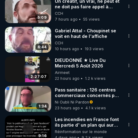
Un créatif, un vrai, ne peut et
ne doit pas faire appel à
l'intelligence artificielle
CCH
5:09
7 hours ago
55 views
Gabriel Attal - Choupinet se
voit en haut de l'affiche
CCH
6:44
10 hours ago
193 views
DIEUDONNÉ ★ Live Du
Mercredi 5 Août 2026
Airmeet
2:27:07
22 hours ago
1.2 k views
Pass sanitaire : 126 centres
commerciaux concernés par
l'obligation dans toute la
Ni Oubli Ni Pardon
France
1:34
23 hours ago
4.1 k views
Les incendies en France font
ils partie d' un plan qui aurait
débuté le 11 septembre 2001
Réinformation sur le monde
?
9:16
4 days ago
9.2 k views