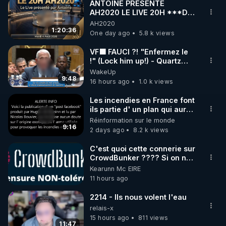
ANTOINE PRÉSENTE
AH2020 LE LIVE 20H ***DU
04/08/2026*** 📷LE
AH2020
GRAND RÉVEIL EST EN
1:20:36
One day ago
5.8 k views
MARCHE 📷
VF🟩 FAUCI ?! "Enfermez le
!" (Lock him up!) - Quartz
Traduction
WakeUp
9:48
16 hours ago
1.0 k views
Les incendies en France font
ils partie d' un plan qui aurait
débuté le 11 septembre 2001
Réinformation sur le monde
?
9:16
2 days ago
8.2 k views
C'est quoi cette connerie sur
CrowdBunker ???? Si on ne
peut plus publier, c'est un
Kearunn Mc EIRE
peu de la censure. Ne payez
11 hours ago
pas les boucliers pour voir
mes vidéos, c'est une
2214 - Ils nous volent l'eau
arnaque parce que ma
relais-x
chaine et mon travail sont
15 hours ago
811 views
gratuits. Je préfère la voir
11:47