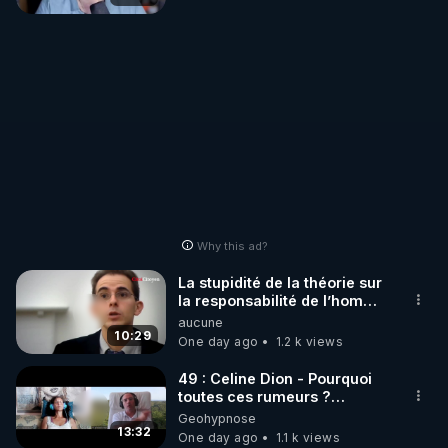
mourir que de voir mes
abonnés(es) payer.
CrowdBunker s'est tiré une
balle dans le pied sans nos
chaines CrowdBunker n'est
plus rien. Migrez vers les
autres sites comme "VK, X,
Odysee, et Tik-Tok", je vous
mettrai les liens en
commentaires. Bisous la
famille.
Why this ad?
La stupidité de la théorie sur
la responsabilité de l’homme
concernant le dioxyde de
aucune
carbone.
10:29
One day ago
1.2 k views
49 : Celine Dion - Pourquoi
toutes ces rumeurs ?
Enquête sous hypnose
Geohypnose
13:32
One day ago
1.1 k views