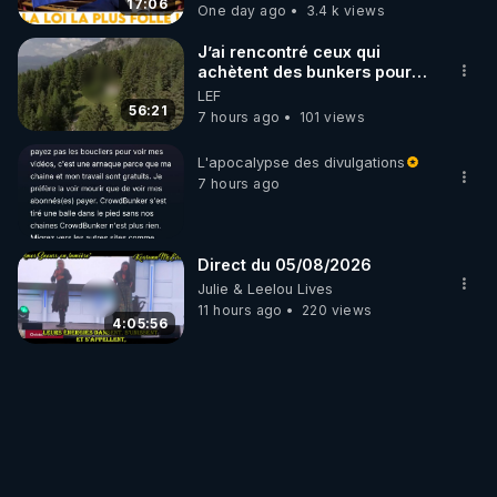
17:06
One day ago
3.4 k views
J’ai rencontré ceux qui
achètent des bunkers pour
survivre à la fin du monde
LEF
56:21
7 hours ago
101 views
L'apocalypse des divulgations
7 hours ago
Direct du 05/08/2026
Julie & Leelou Lives
11 hours ago
220 views
4:05:56