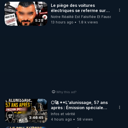
Le piège des voitures
électriques se referme sur
les usagers !
Notre Réalité Est Falsifiée Et Fausse
5:29
13 hours ago
1.8 k views
Why this ad?
🌕🚀 **L'alunissage, 57 ans
après : Émission spéciale
avec John Doe !** 👨 🚀✨
Infos et vérité
3:46:45
4 hours ago
58 views