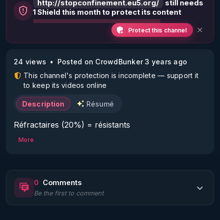
http://stopconfinement.eu5.org/
still needs
1 Shield this month to protect its content
Protect this channel
24 views
Posted on CrowdBunker 3 years ago
This channel's protection is incomplete — support it
to keep its videos online
Description
Résumé
Réfractaires (20%) = résistants

Cheptel (80%) = soumis à tout

More
La peur est intrinsèque au cheptel.

Seule la peur peut le gouverner.

Conformisme = stratégie pour vivre avec la peur

0
Comments
Par la peur, l'oligarchie utilise le cheptel pour créer 
Be the first to comment
une pression conformiste sur les réfractaires