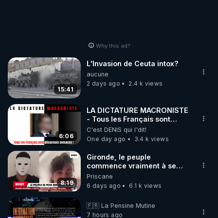
Why this ad?
L'Invasion de Ceuta intox?
aucune
2 days ago
2.4 k views
15:41
LA DICTATURE MACRONISTE
- Tous les Français sont
désormais menacés !
C'est DENIS qui l'dit!
6:06
One day ago
3.4 k views
Gironde, le peuple
commence vraiment à se
poser des questions !
Priscane
Qu'est-ce qu'il nous cache...
8:19
6 days ago
6.1 k views
🇫🇷 La Pensine Mutine
7 hours ago