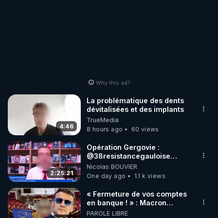
Why this ad?
La problématique des dents
dévitalisées et des implants
TrueMedia
4:46
8 hours ago
60 views
Opération Gergovie :
‪@38resistancegauloise‬
‪@MarionSigautOfficiel‬
Nicolas BOUVIER
‪@gladysriifard5710‬ Laëtitia
2:25:21
One day ago
1.1 k views
« Fermeture de vos comptes
en banque ! » : Macron
impose une loi folle !
PAROLE LIBRE