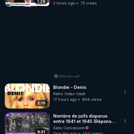
VACCIN COVID ET CANCER
1:26
2 hours ago
75 views
Why this ad?
Blondie - Denis
Retro Video Vault
17 hours ago
808 views
2:15
Nombre de juifs disparus
entre 1941 et 1945 (Réponse
à mes accusateurs)
Sans Concession
9:31
One day ago
1.9 k views