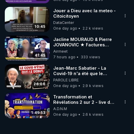
Jouer a Dieu avec la meteo -
Citoicitoyen
DataCenter
10:45
One day ago
2.2 k views
Jacline MOURAUD & Pierre
JOVANOVIC ★ Factures
Impayées : Où Est Passé Le
Airmeet
Pognon ?
41:45
7 hours ago
333 views
Jean-Marc Sabatier - La
Covid-19 n'a été que le
début - L'ARNm & l'ARNm-aa
PAROLE LIBRE
jusqu où auront-t-il ?
26:06
One day ago
2.9 k views
Transformation et
Révélations 2 sur 2 - live du
07/08/26
A.D.N.M
1:49:53
One day ago
2.6 k views