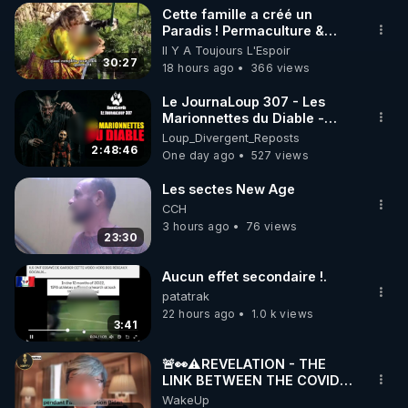
Cette famille a créé un
▶ 30 jours gratuit sur l’application de méditation et 
Paradis ! Permaculture &
Autonomie
Il Y A Toujours L'Espoir
de bien-être ENVOL :

30:27
18 hours ago
366 views
Rendez-vous sur 
https://www.envol.app/code
 avec 
le code : REGENERE
Le JournaLoup 307 - Les
Marionnettes du Diable -
Loup Divergent 2026.08.07
Loup_Divergent_Reposts
2:48:46
One day ago
527 views
Les sectes New Age
CCH
3 hours ago
76 views
23:30
Aucun effet secondaire !.
patatrak
22 hours ago
1.0 k views
3:41
🚨👀⚠️REVELATION - THE
LINK BETWEEN THE COVID
VACCINE AND CANCER -LIEN
WakeUp