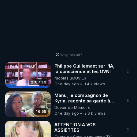
Why this ad?
Philippe Guillemant sur l’IA,
la conscience et les OVNI
Nicolas BOUVIER
2:07:19
One day ago
1.4 k views
Manu, le compagnon de
Kyria, raconte sa garde à
vue musclée. PARTAGEZ!
Devoir de Mémoire
16:55
One day ago
2.6 k views
ATTENTION A VOS
ASSIETTES
Coeur de Savoie radioweb TV