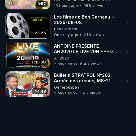
3:57
19 hours ago
968 views
Les films de Ben Garneau =
2026-08-08
Ben Garneau
23:26
One day ago
2.1 k views
ANTOINE PRÉSENTE
AH2020 LE LIVE 20H ***DU
06/08/2026***
AH2020
1:35:50
2 days ago
6.4 k views
Bulletin STRATPOL N°302.
Armée des drones, MS-21 en
série, missiles coréens.
Generousbear
07.08.2026.
44:48
2 days ago
1.8 k views