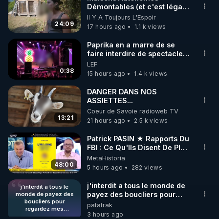
Démontables (et c'est légal).
🌱 INSTAGRAM

Visite éco village en
Il Y A Toujours L'Espoir
Bretagne
24:09
17 hours ago
1.1 k views
https://www.instagram.com/rdlr_thierrycasasnovas/
http://rgnr.li/instagram
Paprika en a marre de se
faire interdire de spectacle.
Elle décide donc de devenir
LEF
🌱 LA NEWSLETTER

DJ !
0:38
15 hours ago
1.4 k views
Pour ne pas rater l’actualité RGNR (stages, 
DANGER DANS NOS
ASSIETTES...
http://rgnr.li/news
Coeur de Savoie radioweb TV
13:21
21 hours ago
2.5 k views
🌱 VIDÉOS NON CENSURÉES SUR ODYSEE 

Toutes les vidéos Youtube sont aussi sur la 
Patrick PASIN ★ Rapports Du
FBI : Ce Qu'Ils Disent De Plus
Grave Sur Hitler
MetaHistoria
http://rgnr.li/odysee
48:00
5 hours ago
282 views
🌱 LES STAGES EN PRÉSENTIEL

j'interdit a tous le monde de
j'interdit a tous le
payez des boucliers pour
monde de payez des
boucliers pour
regardez mes publications
patatrak
http://rgnr.li/stages
regardez mes
(gratuites) quand ils le désire
3 hours ago
publications (gratuites)