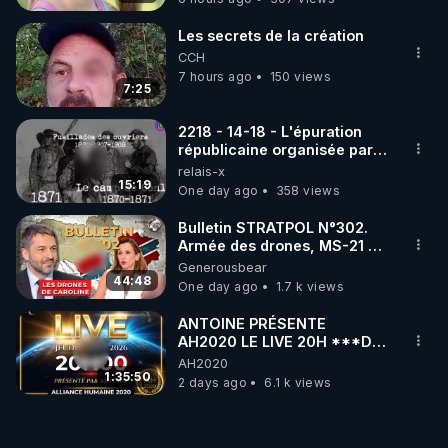
Les secrets de la création
CCH
7 hours ago
150 views
7:25
2218 - 14-18 - L'épuration
républicaine organisée par
les frères de la truelle
relais-x
15:19
One day ago
358 views
Bulletin STRATPOL N°302.
Armée des drones, MS-21 en
série, missiles coréens.
Generousbear
07.08.2026.
44:48
One day ago
1.7 k views
ANTOINE PRÉSENTE
AH2020 LE LIVE 20H ***DU
06/08/2026***
AH2020
1:35:50
2 days ago
6.1 k views