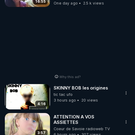
16:55
One day ago
2.5 k views
Why this ad?
SKINNY BOB les origines
tic tac ufo
3 hours ago
20 views
4:16
ATTENTION A VOS
ASSIETTES
Coeur de Savoie radioweb TV
3:57
6 hours ago
307 views