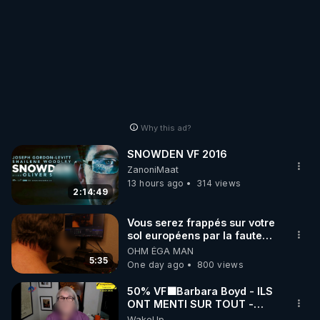
Why this ad?
SNOWDEN VF 2016
ZanoniMaat
13 hours ago
314 views
2:14:49
Vous serez frappés sur votre
sol européens par la faute
des dirigeants qui s'en
OHM ÉGA MAN
mettent dans le nez
5:35
One day ago
800 views
50% VF🟩Barbara Boyd - ILS
ONT MENTI SUR TOUT -
Jocelyne Traduction
WakeUp