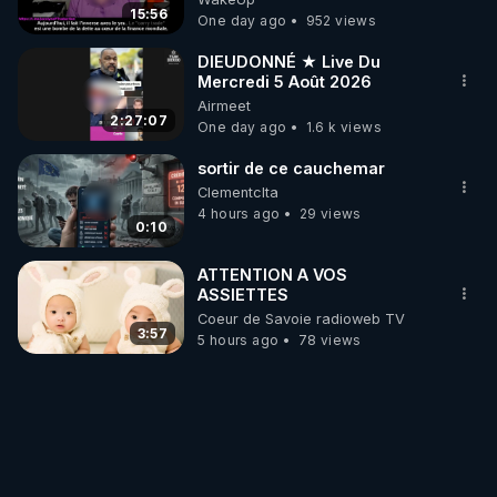
15:56
One day ago
952 views
DIEUDONNÉ ★ Live Du
Mercredi 5 Août 2026
Airmeet
2:27:07
One day ago
1.6 k views
sortir de ce cauchemar
Clementclta
4 hours ago
29 views
0:10
ATTENTION A VOS
ASSIETTES
Coeur de Savoie radioweb TV
3:57
5 hours ago
78 views