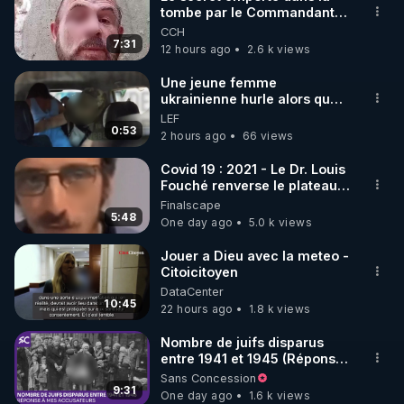
tombe par le Commandant
🌱 INSTAGRAM

Cousteau le 25 juin 1997
CCH
7:31
12 hours ago
2.6 k views
https://www.instagram.com/rdlr_thierrycasasnovas/
http://rgnr.li/instagram
Une jeune femme
ukrainienne hurle alors que
son ptit ami est brutalement
LEF
🌱 LA NEWSLETTER

enlevé par milice Zelensky
0:53
2 hours ago
66 views
Pour ne pas rater l’actualité RGNR (stages, 
Covid 19 : 2021 - Le Dr. Louis
Fouché renverse le plateau
http://rgnr.li/news
de CNews !
Finalscape
5:48
One day ago
5.0 k views
🌱 VIDÉOS NON CENSURÉES SUR ODYSEE 

Toutes les vidéos Youtube sont aussi sur la 
Jouer a Dieu avec la meteo -
Citoicitoyen
DataCenter
http://rgnr.li/odysee
10:45
22 hours ago
1.8 k views
🌱 LES STAGES EN PRÉSENTIEL

Nombre de juifs disparus
entre 1941 et 1945 (Réponse
à mes accusateurs)
Sans Concession
http://rgnr.li/stages
9:31
One day ago
1.6 k views