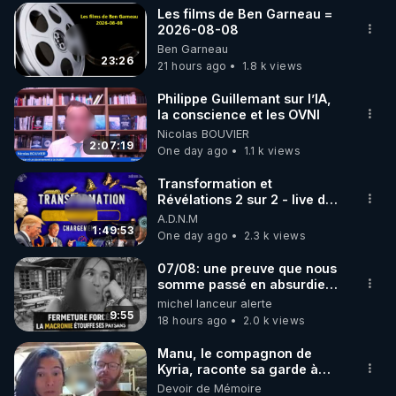
Les films de Ben Garneau =
▶ 30 jours gratuit sur l’application de méditation et 
2026-08-08
Ben Garneau
de bien-être ENVOL :

23:26
21 hours ago
1.8 k views
Rendez-vous sur 
https://www.envol.app/code
 avec 
le code : REGENERE
Philippe Guillemant sur l’IA,
la conscience et les OVNI
Nicolas BOUVIER
2:07:19
One day ago
1.1 k views
Transformation et
Révélations 2 sur 2 - live du
07/08/26
A.D.N.M
1:49:53
One day ago
2.3 k views
07/08: une preuve que nous
somme passé en absurdie
une dictature qui veut faire
michel lanceur alerte
taire ses opposant !
9:55
18 hours ago
2.0 k views
Manu, le compagnon de
Kyria, raconte sa garde à
vue musclée. PARTAGEZ!
Devoir de Mémoire