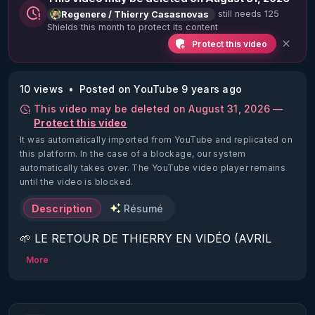
still needs 125
Regenere / Thierry Casasnovas
Shields this month to protect its content
Protect this video
10 views
Posted on YouTube 9 years ago
This video may be deleted on August 31, 2026 —
Protect this video
It was automatically imported from YouTube and replicated on
this platform.
In the case of a blockage, our system
automatically takes over. The YouTube video player remains
until the video is blocked.
Description
Résumé
🌱 LE RETOUR DE THIERRY EN VIDÉO (AVRIL 
2022)!

More
Découvrez la saison 2 des vidéos sur le nouveau 
https://www.rgnr.fr/presentation.html