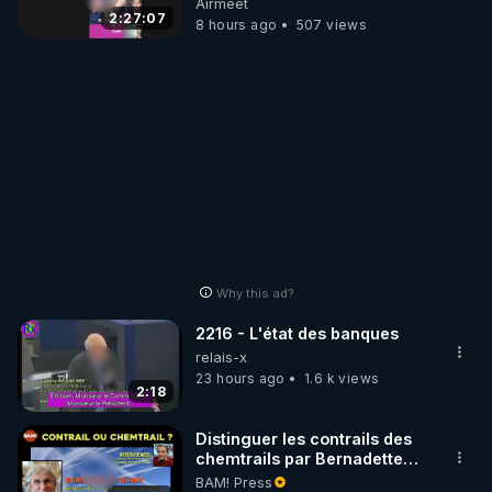
Airmeet
2:27:07
8 hours ago
507 views
https://vk.com/bestofcomputer
https://odysee.com/@Bestofcomputer:1
https://twitter.com/bestofcomputer
https://www.facebook.com/bestofcomputer
Why this ad?
2216 - L'état des banques
https://rumble.com/bestofcomputer
relais-x
23 hours ago
1.6 k views
2:18
https://t.me/bestofcomputerlive
Distinguer les contrails des
chemtrails par Bernadette
Bihin
BAM! Press