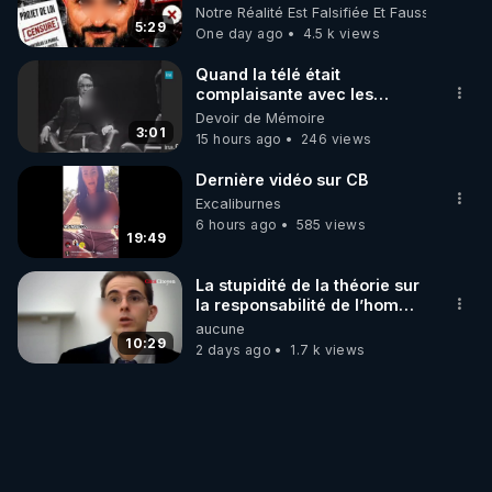
les usagers !
Notre Réalité Est Falsifiée Et Fausse
5:29
One day ago
4.5 k views
Quand la télé était
complaisante avec les
pédophiles
Devoir de Mémoire
3:01
15 hours ago
246 views
Dernière vidéo sur CB
Excaliburnes
6 hours ago
585 views
19:49
La stupidité de la théorie sur
la responsabilité de l’homme
concernant le dioxyde de
aucune
carbone.
10:29
2 days ago
1.7 k views