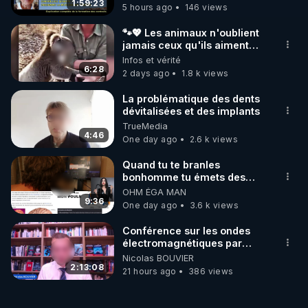
1:59:23
5 hours ago
146 views
https://www.twitch.tv/bestofcomputer
🐾💖 Les animaux n'oublient
jamais ceux qu'ils aiment…
🥹❤️
Infos et vérité
https://www.bitchute.com/channel/bestofcom...
6:28
2 days ago
1.8 k views
APPEL AUX DONS POUR SOUTENIR MON 
La problématique des dents
TRAVAIL D'INTERET PUBLIC AVEC MES LIVE 
dévitalisées et des implants
TrueMedia
(SAMEDI 21H / CROWDBUNKER & ODYSEE & 
4:46
One day ago
2.6 k views
YOUTUBE & X/TWITTER & VK & RUMBLE & 
TELEGRAM & FACEBOOK & TWITCH & 
Quand tu te branles
bonhomme tu émets des
ondes ils ont juste omis de
OHM ÉGA MAN
https://trumanplus.com/dons
t'expliquer
9:36
One day ago
3.6 k views
Lien de ma cagnotte "Lyf Pay" (payable par CB 
Conférence sur les ondes
sans frais, la cagnotte étant anonyme, vos noms 
électromagnétiques par
Grégoire Caustru et Bart de
Nicolas BOUVIER
ne seront pas visibles) pour vos dons ou un 
Wever !
2:13:08
21 hours ago
386 views
https://tinyurl.com/cagnottefred2