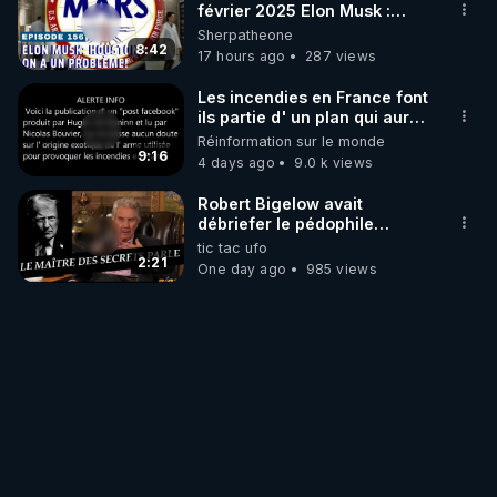
février 2025 Elon Musk :
Houston , on a un problème !
Sherpatheone
8:42
17 hours ago
287 views
Les incendies en France font
ils partie d' un plan qui aurait
débuté le 11 septembre 2001
Réinformation sur le monde
?
9:16
4 days ago
9.0 k views
Robert Bigelow avait
débriefer le pédophile
génocidaire de donald j
tic tac ufo
trump
2:21
One day ago
985 views