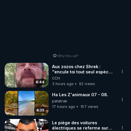
Site et Vidéos de tous les Lives et articles d'utilité 
publique de Frédéric Laroche (Bestofcomputer) en 
https://trumanplus.com
Why this ad?
Aux zozos chez Shrek :
"encule toi tout seul espèce
de mal polish"
CCH
8:44
3 hours ago
92 views
Ha Les Z'animaux 07 - 08.
patatrak
17 hours ago
157 views
4:35
Le piège des voitures
électriques se referme sur