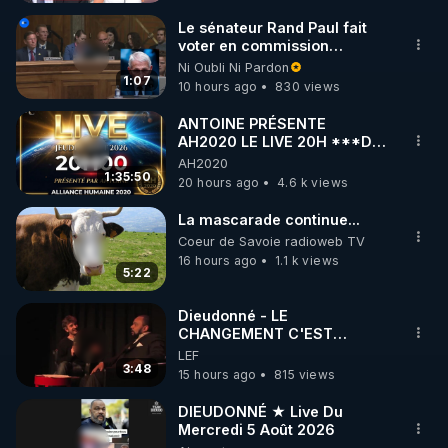
Cognitivement.

Le sénateur Rand Paul fait
voter en commission
Amicalement.

l'outrage au Congrès contre
Ni Oubli Ni Pardon
Anthony Fauci
1:07
10 hours ago
830 views
Frédéric.

ANTOINE PRÉSENTE
AH2020 LE LIVE 20H ***DU
MERCI DE VOTER POUR CETTE VIDEO EN 
06/08/2026***
AH2020
CLIQUANT SUR ^ EN BAS A DROITE OU EST 
1:35:50
20 hours ago
4.6 k views
ECRIT "P 50%" !!!

La mascarade continue...
MERCI DE ME SOUTENIR EN CLIQUANT EN BAS 
Coeur de Savoie radioweb TV
16 hours ago
1.1 k views
A DROITE SUR "SOUTENIR" (CROWDBUNKER).

5:22
Dieudonné - LE
CHANGEMENT C'EST
https://crowdbunker.com/@bestofcomputer
MAINTENANT
LEF
3:48
15 hours ago
815 views
https://www.youtube.com/@bestofcomputer
DIEUDONNÉ ★ Live Du
Mercredi 5 Août 2026