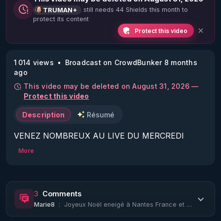
still needs 44 Shields this month to
TRUMAN+
protect its content
Protect this video
1 014 views
Broadcast on CrowdBunker 8 months
ago
This video may be deleted on August 31, 2026 —
Protect this video
Description
Résumé
VENEZ NOMBREUX AU LIVE DU MERCREDI 
24/12/25 À 23H17 :

More
Souper de Noël de Radio Québec Best Of 2025.

https://trumanplus.com/bestofsoupernoel
3
Comments
Marie8
:
Joyeux Noël eneigé à Nantes France et grand merci à toi Alexis et à toute la com...
Envoyez vos vidéos de Noël de 15 secondes 
maxium pour ce souper de 2025 avant le 24/12/25 