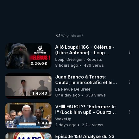
Why this ad?
Allô Loupdi 186 - Célérus -
(Libre Antenne) - Loup
Divergent 2026.08.06
Loup_Divergent_Reposts
3:20:08
8 hours ago
436 views
Juan Branco à Tarnos:
Ceuta, le narcotrafic et le
pouvoir en France
La Revue De Brêle
1:45:43
One day ago
638 views
VF🟩 FAUCI ?! "Enfermez le
!" (Lock him up!) - Quartz
Traduction
WakeUp
9:48
2 days ago
2.2 k views
Episode 156 Analyse du 23