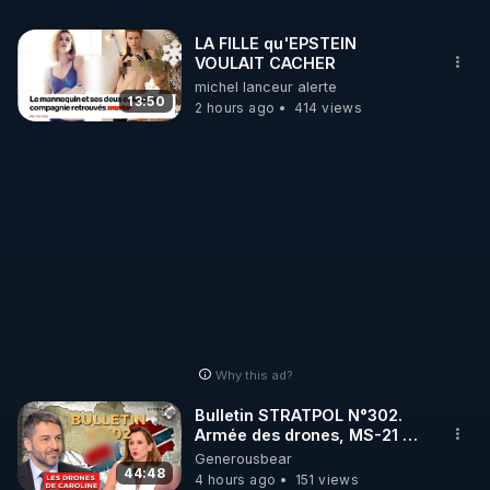
midi à (enlever les espaces autour de "@") :

LA FILLE qu'EPSTEIN
VOULAIT CACHER
bestofsoupernoel2025 @ pm.me

michel lanceur alerte
13:50
2 hours ago
414 views
En effet Alexis Cossette Trudel ne pourra pas faire 
lui même son souper de Noël en 2025, alors j'ai 
décidé de faire ce Best Of en son hommage.

Merci.

A+.

WWG1WGA.

Why this ad?
17/17.

Bulletin STRATPOL N°302.
Armée des drones, MS-21 en
Intelligemment.

série, missiles coréens.
Generousbear
07.08.2026.
44:48
4 hours ago
151 views