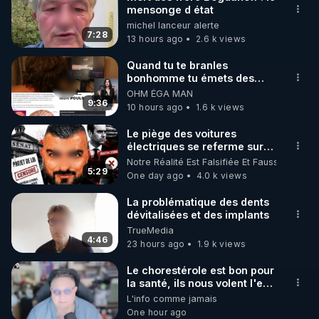
mensonge d état
🌱 INSTAGRAM

michel lanceur alerte
7:28
13 hours ago
2.6 k views
https://www.instagram.com/rdlr_thierrycasasnovas/
http://rgnr.li/instagram
Quand tu te branles
bonhomme tu émets des
ondes ils ont juste omis de
OHM ÉGA MAN
🌱 LA NEWSLETTER

t'expliquer
9:36
10 hours ago
1.6 k views
Pour ne pas rater l’actualité RGNR (stages, 
Le piège des voitures
électriques se referme sur
http://rgnr.li/news
les usagers !
Notre Réalité Est Falsifiée Et Fausse
5:29
One day ago
4.0 k views
🌱 VIDÉOS NON CENSURÉES SUR ODYSEE 

Toutes les vidéos Youtube sont aussi sur la 
La problématique des dents
dévitalisées et des implants
TrueMedia
http://rgnr.li/odysee
4:46
23 hours ago
1.9 k views
🌱 LES STAGES EN PRÉSENTIEL

Le chorestérole est bon pour
la santé, ils nous volent l'eau
! 😒🤢😡
L'info comme jamais
http://rgnr.li/stages
https://odysee.com/@anonyme:d3/C
One hour ago