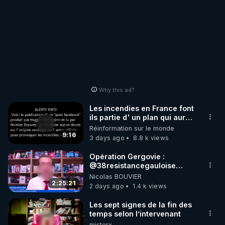
Why this ad?
Les incendies en France font
ils partie d' un plan qui aurait
débuté le 11 septembre 2001
Réinformation sur le monde
?
9:16
3 days ago
8.8 k views
Opération Gergovie :
‪@38resistancegauloise‬
‪@MarionSigautOfficiel‬
Nicolas BOUVIER
‪@gladysriifard5710‬ Laëtitia
2:25:21
2 days ago
1.4 k views
Les sept signes de la fin des
temps selon l’intervenant
misterx