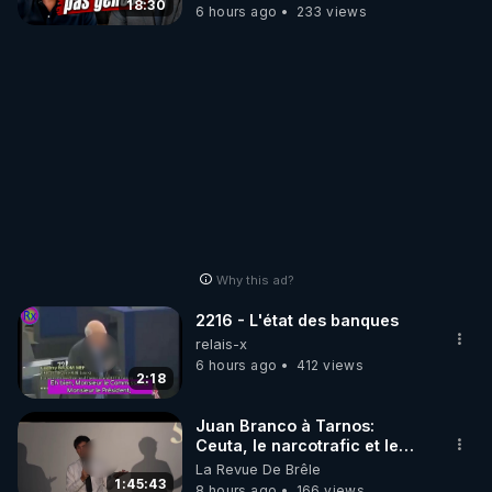
#jehovah #collegecentral
18:30
6 hours ago
233 views
Why this ad?
2216 - L'état des banques
relais-x
6 hours ago
412 views
2:18
Juan Branco à Tarnos:
Ceuta, le narcotrafic et le
pouvoir en France
La Revue De Brêle
1:45:43
8 hours ago
166 views