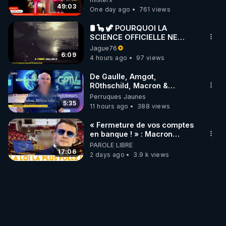
49:03
One day ago
761 views
🛢 🦕 🦖 POURQUOI LA
SCIENCE OFFICIELLE NE
CONNAÎT-ELLE PAS LA VRAIE
Jague76
ORIGINE DU PÉTROLE ?
6:09
4 hours ago
97 views
De Gaulle, Amgot,
R0thschild, Macron &
Pompidou… Macron Claude
Perruques Jaunes
Janvier, GPTV, 18 X 2024
5:35
11 hours ago
388 views
« Fermeture de vos comptes
en banque ! » : Macron
impose une loi folle !
PAROLE LIBRE
17:06
2 days ago
3.9 k views