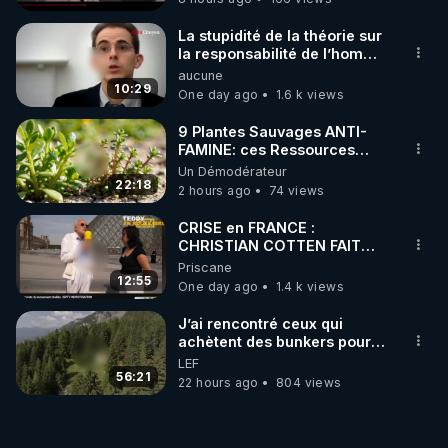
La stupidité de la théorie sur
la responsabilité de l’homme
concernant le dioxyde de
aucune
carbone.
10:29
One day ago
1.6 k views
9 Plantes Sauvages ANTI-
FAMINE: ces Ressources
NUTRITIVES&MéDICINALES"gratuite
Un Démodérateur
JARDIN&des Haies
22:18
2 hours ago
74 views
CRISE en FRANCE :
CHRISTIAN COTTEN FAIT
une étrange découverte
Priscane
12:55
One day ago
1.4 k views
J’ai rencontré ceux qui
achètent des bunkers pour
survivre à la fin du monde
LEF
56:21
22 hours ago
804 views