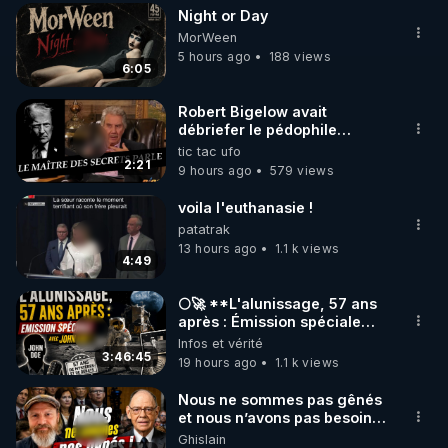
Night or Day
▶ 30 jours gratuit sur l’application de méditation et 
MorWeen
de bien-être ENVOL :

5 hours ago
188 views
6:05
Rendez-vous sur 
https://www.envol.app/code
 avec 
le code : REGENERE
Robert Bigelow avait
débriefer le pédophile
génocidaire de donald j
tic tac ufo
trump
2:21
9 hours ago
579 views
voila l'euthanasie !
patatrak
13 hours ago
1.1 k views
4:49
🌕🚀 **L'alunissage, 57 ans
après : Émission spéciale
avec John Doe !** 👨 🚀✨
Infos et vérité
3:46:45
19 hours ago
1.1 k views
Nous ne sommes pas gênés
et nous n’avons pas besoin
de nous excuser ! #jw
Ghislain