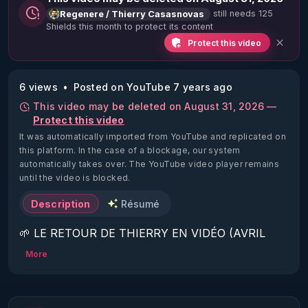
still needs 125
Regenere / Thierry Casasnovas
Shields this month to protect its content
Protect this video
6 views
Posted on YouTube 7 years ago
This video may be deleted on August 31, 2026 —
Protect this video
It was automatically imported from YouTube and replicated on
this platform.
In the case of a blockage, our system
automatically takes over. The YouTube video player remains
until the video is blocked.
Description
Résumé
🌱 LE RETOUR DE THIERRY EN VIDÉO (AVRIL 
2022)!

More
Découvrez la saison 2 des vidéos sur le nouveau 
https://www.rgnr.fr/presentation.html