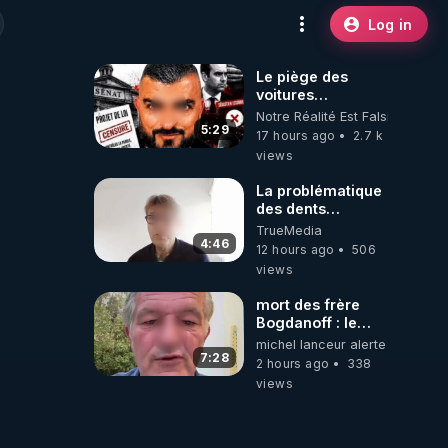
Log in
Le piège des
voitures
électriques se
Notre Réalité Est Falsifiée Et F
referme sur les
5:29
17 hours ago
2.7 k
usagers !
views
La problématique
des dents
dévitalisées et
TrueMedia
des implants
4:46
12 hours ago
506
views
mort des frère
Bogdanoff : le
mensonge d état
michel lanceur alerte
7:28
2 hours ago
338
views