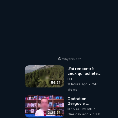
Why this ad?
J’ai rencontré
ceux qui achètent
des bunkers pour
LEF
survivre à la fin
56:21
11 hours ago
246
du monde
views
Opération
Gergovie :
‪@38resistancegauloise‬
Nicolas BOUVIER
‪@MarionSigautOfficiel‬
2:25:21
One day ago
1.2 k
‪@gladysriifard5710‬