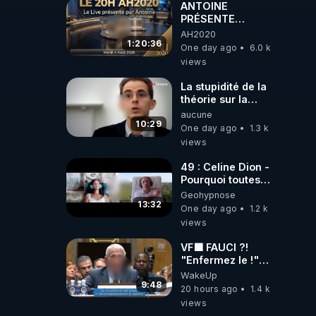
ANTOINE
PRÉSENTE
AH2020 LE LIVE
AH2020
20H ***DU
1:20:36
One day ago
6.0 k
04/08/2026***
views
📷LE GRAND
RÉVEIL EST EN
La stupidité de la
MARCHE 📷
théorie sur la
responsabilité de
aucune
l’homme
10:29
One day ago
1.3 k
concernant le
views
dioxyde de
carbone.
49 : Celine Dion -
Pourquoi toutes
ces rumeurs ?
Geohypnose
Enquête sous
13:32
One day ago
1.2 k
hypnose
views
VF🟩 FAUCI ?!
"Enfermez le !"
(Lock him up!) -
WakeUp
Quartz Traduction
9:48
20 hours ago
1.4 k
views