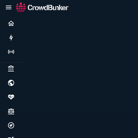
Current
Rushes
Live
Politics & institutions
World & geopolitics
Health, food & wellbeing
Society, justice & freedoms
Economy, environment & technology