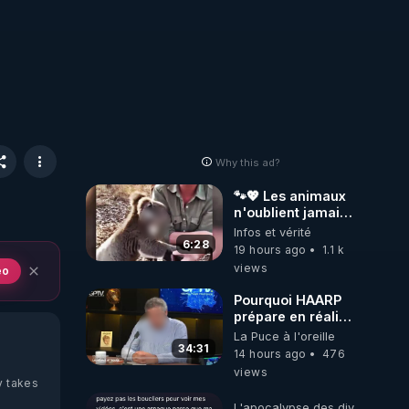
Why this ad?
🐾💖 Les animaux
n'oublient jamais
ceux qu'ils
Infos et vérité
aiment… 🥹❤️
6:28
19 hours ago
1.1 k
views
eo
Pourquoi HAARP
prépare en réalité
un CHAOS
La Puce à l'oreille
climatique, on
34:31
14 hours ago
476
répond
views
y takes
L'apocalypse des divulgations