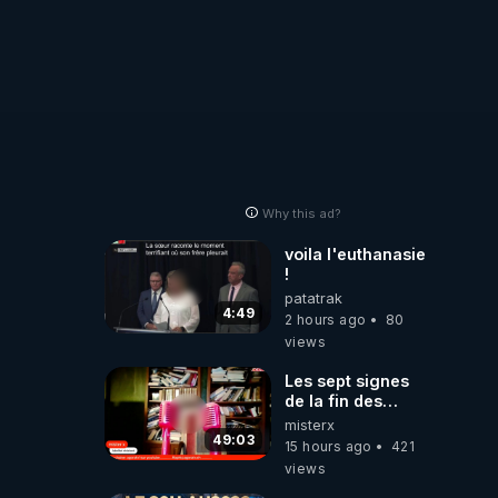
Why this ad?
voila l'euthanasie
!
patatrak
4:49
2 hours ago
80
views
Les sept signes
de la fin des
temps selon
misterx
l’intervenant
49:03
15 hours ago
421
views