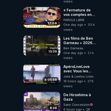
views
Laëtitia
« Fermeture de
vos comptes en
banque ! » :
PAROLE LIBRE
Macron impose
17:06
One day ago
3.5 k
une loi folle !
views
Les films de Ben
Garneau = 2026-
08-05
Ben Garneau
15:39
One day ago
2.1 k
views
ApéroLiveLove
avec Vous les
Zzz'Amis
Julie & Leelou Lives
05/08/26 Les
4:05:56
16 hours ago
279
Zzz'Infos Bonheur
views
de Leelou
De Hiroshima à
Gaza
Sans Concession
6:36
6 hours ago
28