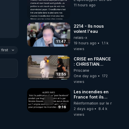
11 hours ago
2214 - Ils nous
volent l'eau
relais-x
11:47
19 hours ago
1.1 k
views
first
CRISE en FRANCE
: CHRISTIAN
COTTEN FAIT une
Priscane
étrange
12:55
One day ago
172
découverte
views
Les incendies en
France font ils
partie d' un plan
Réinformation sur le monde
qui aurait débuté
9:16
2 days ago
8.4 k
le 11 septembre
views
2001 ?