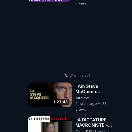
views
Why this ad?
I Am Steve
McQueen
⎮Documentaire
Airmeet
ARTE ⎮ Cinema
1:27:43
2 hours ago
27
views
LA DICTATURE
MACRONISTE -
Tous les Français
C'est DENIS qui l'dit!