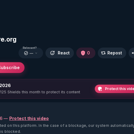
re.org
Relevant?
React
0
Repost
—
Subscribe
 2026
Protect this vid
 125 Shields this month to protect its content
26 —
Protect this video
ted on this platform.
In the case of a blockage, our system automaticall
 is blocked.