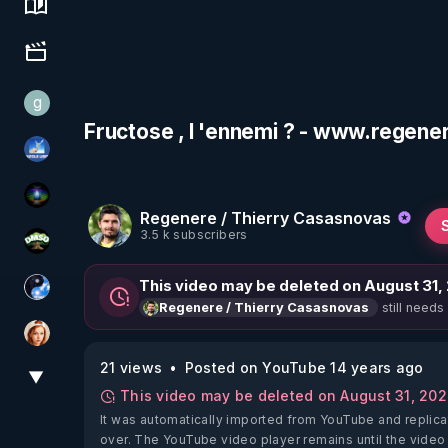
Science, history & spirituality
Culture, media & entertainment
g
gilo59
Fructose , l 'ennemi ? - www.regene
PAROLE LIBRE
WakeUp
Regenere / Thierry Casasnovas
3.5 k subscribers
DMSO pour TOUS
This video may be deleted on August 31,
Chercheur de vérité
still needs
Regenere / Thierry Casasnovas
Ambr3
21 views
Posted on YouTube 14 years ago
▼
View More
This video may be deleted on August 31, 20
It was automatically imported from YouTube and replica
over. The YouTube video player remains until the video