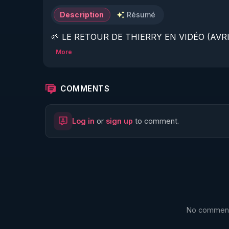
Description
Résumé
🌱 LE RETOUR DE THIERRY EN VIDÉO (AVRIL
More
https://www.rgnr.fr/presentation.html
🌱 LE MAGAZINE RÉGÉNÈRE 

COMMENTS
http://rgnr.li/ymag
Log in
or
sign up
to comment.
🌱 LA BOUTIQUE DU MAGAZINE

https://boutique.magazine-regenere.fr/
🌱 FIL TELEGRAM

https://t.me/rgnr_fr
No comments