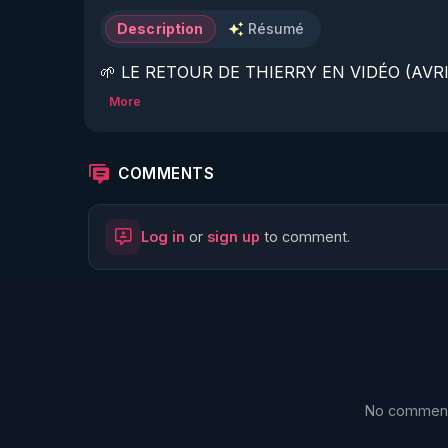
Description
Résumé
🌱 LE RETOUR DE THIERRY EN VIDÉO (AVRIL
More
https://www.rgnr.fr/presentation.html
🌱 LE MAGAZINE RÉGÉNÈRE 

COMMENTS
http://rgnr.li/ymag
Log in
or
sign up
to comment.
🌱 LA BOUTIQUE DU MAGAZINE

https://boutique.magazine-regenere.fr/
🌱 FIL TELEGRAM

https://t.me/rgnr_fr
No comments