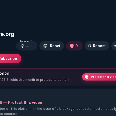
re.org
Relevant?
React
0
Repost
—
Subscribe
 2026
Protect this vid
 125 Shields this month to protect its content
26 —
Protect this video
ted on this platform.
In the case of a blockage, our system automaticall
 is blocked.