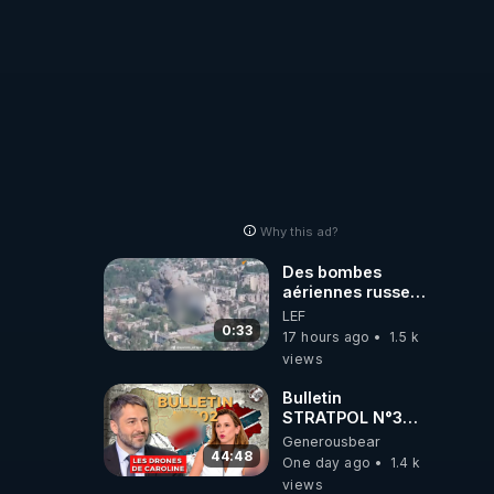
Why this ad?
Des bombes
aériennes russes
anéantissent les
LEF
centres de
0:33
17 hours ago
1.5 k
contrôle de
views
drones de 3
brigades
Bulletin
ukrainienne
STRATPOL N°302.
Armée des
Generousbear
drones, MS-21 en
44:48
One day ago
1.4 k
série, missiles
views