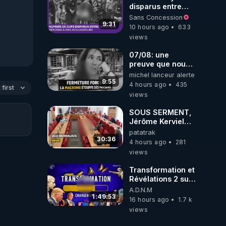
disparus entre
1941 et 1945
Sans Concession
(Réponse à mes
9:31
10 hours ago
633
accusateurs)
views
07/08: une
preuve que nous
somme passé en
michel lanceur alerte
absurdie une
9:55
4 hours ago
435
first
dictature qui veut
views
faire taire ses
opposant !
SOUS SERMENT,
Jérôme Kerviel
balance tout à
patatrak
l'Assemblée !
30:36
4 hours ago
281
views
Transformation et
Révélations 2 sur
2 - live du
A.D.N.M
07/08/26
1:49:53
16 hours ago
1.7 k
views