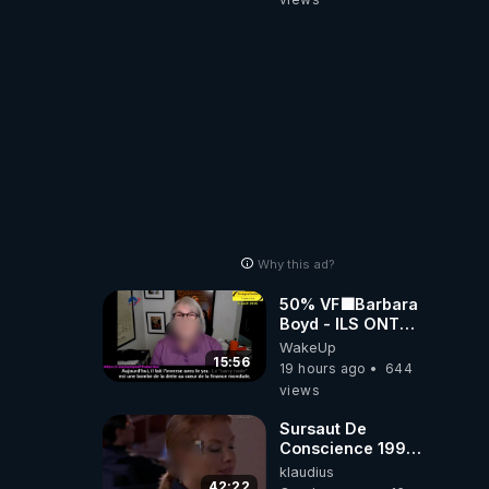
Why this ad?
50% VF🟩Barbara
Boyd - ILS ONT
MENTI SUR TOUT
WakeUp
-Jocelyne
15:56
19 hours ago
644
Traduction
views
Sursaut De
Conscience 1998
- toujours
klaudius
d'actualité ....Au
42:22