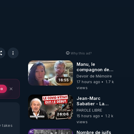
Why this ad?
Manu, le
compagnon de
Kyria, raconte sa
Devoir de Mémoire
garde à vue
16:55
17 hours ago
1.7 k
musclée.
views
eo
PARTAGEZ!
Jean-Marc
Sabatier - La
Covid-19 n'a été
PAROLE LIBRE
que le début -
26:06
15 hours ago
1.2 k
L'ARNm &
views
l'ARNm-aa jusqu
y takes
où auront-t-il ?
Nombre de juifs