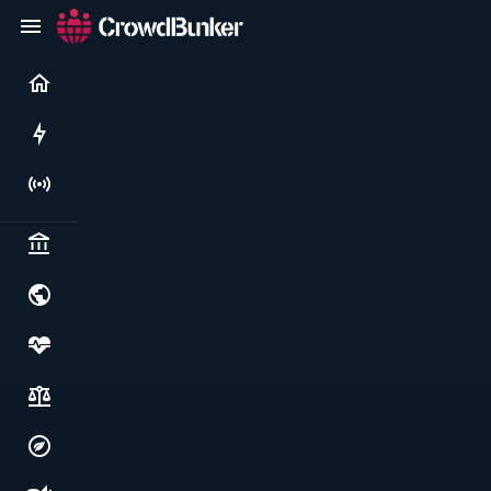
Current
Rushes
Live
Politics & institutions
World & geopolitics
Health, food & wellbeing
Society, justice & freedoms
Economy, environment & technology