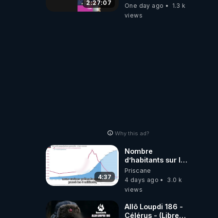
2:27:07
One day ago
1.3 k
views
Why this ad?
Nombre
d’habitants sur la
planète Terre…
Priscane
4:37
4 days ago
3.0 k
views
Allô Loupdi 186 -
Célérus - (Libre