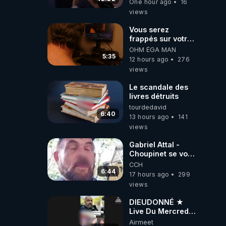
One hour ago
16
Dela Du Réel
views
Vous serez
frappés sur votre
sol européens par
OHM ÉGA MAN
la faute des
5:35
12 hours ago
276
dirigeants qui
views
s'en mettent dans
le nez
Le scandale des
livres détruits
tourdedavid
6:40
13 hours ago
141
views
Gabriel Attal -
Choupinet se voit
en haut de
CCH
l'affiche
6:44
17 hours ago
299
views
DIEUDONNÉ ★
Live Du Mercredi
5 Août 2026
Airmeet