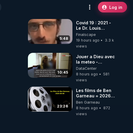
Log in
Covid 19 : 2021 -
Le Dr. Louis
Fouché renverse
Finalscape
le plateau de
5:48
19 hours ago
3.3 k
CNews !
views
Jouer a Dieu avec
la meteo -
Citoicitoyen
DataCenter
10:45
8 hours ago
581
views
Les films de Ben
Garneau = 2026-
08-08
Ben Garneau
23:26
8 hours ago
872
views