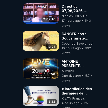
coréens.
07.08.2026.
Direct du
07/08/2026,
présenté par
Nicolas BOUVIER
Nicolas BOUVIER
2:07:16
17 hours ago
543
views
DANGER notre
Souveraineté
Alimentaire est
Coeur de Savoie radioweb TV
attaqué...
13:21
16 hours ago
392
views
ANTOINE
PRÉSENTE
AH2020 LE LIVE
AH2020
20H ***DU
1:35:50
One day ago
5.7 k
06/08/2026***
views
« Interdiction des
thérapies de
conversion »
Kla.TV Français
8:32
4 hours ago
115
views