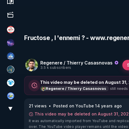
Science, history & spirituality
Culture, media & entertainment
JSF - TV
Fructose , l 'ennemi ? - www.regene
Devoir de Mémoire
PAROLE LIBRE
Regenere / Thierry Casasnovas
3.5 k subscribers
Réinformation sur le monde
This video may be deleted on August 31,
A.D.N.M
still needs
Regenere / Thierry Casasnovas
Tonton Posture Débrief
21 views
Posted on YouTube 14 years ago
▼
View More
This video may be deleted on August 31, 20
It was automatically imported from YouTube and replica
over. The YouTube video player remains until the video