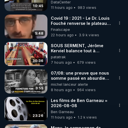
DataCenter
10:45
11 hours ago
983 views
https://www.instagram.com/rdlr_thierrycasasnovas/
http://rgnr.li/instagram
Covid 19 : 2021 - Le Dr. Louis
Fouché renverse le plateau
de CNews !
Finalscape
🌱 LA NEWSLETTER

5:48
22 hours ago
3.9 k views
Pour ne pas rater l’actualité RGNR (stages, 
SOUS SERMENT, Jérôme
Kerviel balance tout à
http://rgnr.li/news
l'Assemblée !
patatrak
30:36
7 hours ago
679 views
🌱 VIDÉOS NON CENSURÉES SUR ODYSEE 

Toutes les vidéos Youtube sont aussi sur la 
07/08: une preuve que nous
somme passé en absurdie
une dictature qui veut faire
michel lanceur alerte
http://rgnr.li/odysee
taire ses opposant !
9:55
8 hours ago
964 views
🌱 LES STAGES EN PRÉSENTIEL

Les films de Ben Garneau =
2026-08-08
Ben Garneau
http://rgnr.li/stages
23:26
11 hours ago
1.2 k views
_________

Manu, le compagnon de