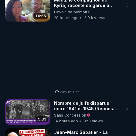
Kyria, raconte sa garde à
vue musclée. PARTAGEZ!
Devoir de Mémoire
LES CODES PROMO DES PARTENAIRES

16:55
20 hours ago
2.0 k views
▶ 10 % de réduction sur toute la boutique 
WARMCOOK (Kuvings) : 

Rendez-vous sur : 
http://rgnr.li/warmcook
 avec le 
code : REGENERE10

▶ 10 % de réduction sur une sélection de produits 
de la boutique VIDYA : 

Rendez-vous sur : 
http://rgnr.li/vidya
 avec le code : 
REGENERE10

Why this ad?
▶ 10 % de réduction sur les extracteurs de la 
Nombre de juifs disparus
marque SANA : 

entre 1941 et 1945 (Réponse
à mes accusateurs)
Sans Concession
Rendez-vous sur 
http://rgnr.li/lechoubrave
 avec le 
9:31
14 hours ago
923 views
code : REGENERE10

Jean-Marc Sabatier - La