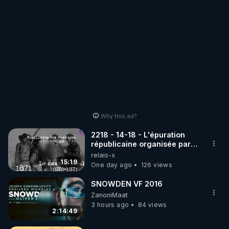
Why this ad?
2218 - 14-18 - L'épuration
républicaine organisée par
les frères de la truelle
relais-x
15:19
One day ago
126 views
SNOWDEN VF 2016
ZanoniMaat
3 hours ago
84 views
2:14:49