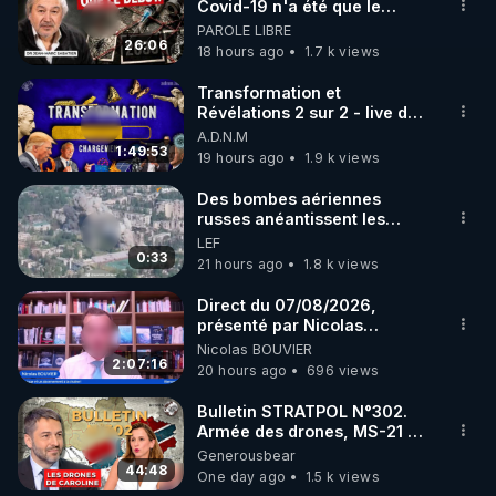
▶ 30 jours gratuit sur l’application de méditation et 
Covid-19 n'a été que le
début - L'ARNm & l'ARNm-aa
PAROLE LIBRE
de bien-être ENVOL :

jusqu où auront-t-il ?
26:06
18 hours ago
1.7 k views
Rendez-vous sur 
https://www.envol.app/code
 avec 
le code : REGENERE
Transformation et
Révélations 2 sur 2 - live du
07/08/26
A.D.N.M
1:49:53
19 hours ago
1.9 k views
Des bombes aériennes
russes anéantissent les
centres de contrôle de
LEF
drones de 3 brigades
0:33
21 hours ago
1.8 k views
ukrainienne
Direct du 07/08/2026,
présenté par Nicolas
BOUVIER
Nicolas BOUVIER
2:07:16
20 hours ago
696 views
Bulletin STRATPOL N°302.
Armée des drones, MS-21 en
série, missiles coréens.
Generousbear
07.08.2026.
44:48
One day ago
1.5 k views