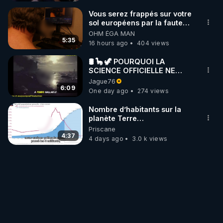
Vous serez frappés sur votre
sol européens par la faute
des dirigeants qui s'en
OHM ÉGA MAN
mettent dans le nez
5:35
16 hours ago
404 views
🛢 🦕 🦖 POURQUOI LA
SCIENCE OFFICIELLE NE
CONNAÎT-ELLE PAS LA VRAIE
Jague76
ORIGINE DU PÉTROLE ?
6:09
One day ago
274 views
Nombre d’habitants sur la
planète Terre…
Priscane
4:37
4 days ago
3.0 k views