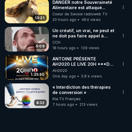
DANGER notre Souveraineté
Alimentaire est attaqué...
Coeur de Savoie radioweb TV
13:21
20 hours ago
464 views
Un créatif, un vrai, ne peut et
ne doit pas faire appel à
l'intelligence artificielle
CCH
5:09
18 hours ago
139 views
ANTOINE PRÉSENTE
AH2020 LE LIVE 20H ***DU
06/08/2026***
AH2020
1:35:50
One day ago
5.8 k views
« Interdiction des thérapies
de conversion »
Kla.TV Français
8:32
7 hours ago
213 views