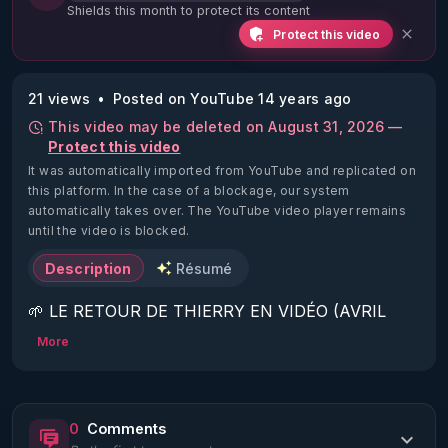
Shields this month to protect its content
Protect this video
21 views
Posted on YouTube 14 years ago
This video may be deleted on August 31, 2026 —
Protect this video
It was automatically imported from YouTube and replicated on
this platform.
In the case of a blockage, our system
automatically takes over. The YouTube video player remains
until the video is blocked.
Description
Résumé
🌱 LE RETOUR DE THIERRY EN VIDÉO (AVRIL 
2022)!

More
Découvrez la saison 2 des vidéos sur le nouveau 
https://www.rgnr.fr/presentation.html
0
Comments