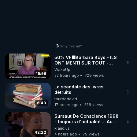
Why this ad?
50% VF🟩Barbara Boyd - ILS
ONT MENTI SUR TOUT -
Jocelyne Traduction
WakeUp
15:56
22 hours ago
729 views
Le scandale des livres
détruits
tourdedavid
6:40
17 hours ago
228 views
Sursaut De Conscience 1998
- toujours d'actualité ....Au
Dela Du Réel
klaudius
42:22
4 hours ago
79 views