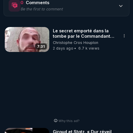
0
Comments
Be the first to comment
🌱 LE MAGAZINE RÉGÉNÈRE 

http://rgnr.li/ymag
Le secret emporté dans la
tombe par le Commandant
🌱 LA BOUTIQUE DU MAGAZINE

Cousteau le 25 juin 1997
Christophe Cros Houplon
Pour obtenir les anciens numéros que vous avez 
7:31
2 days ago
6.7 k views
https://boutique.magazine-regenere.fr/
🌱 FIL TELEGRAM

Écoutez les podcasts gratuits de Thierry et les 
https://t.me/rgnr_fr
🌱 FACEBOOK

Why this ad?
http://rgnr.li/facebook
Giroud et Stotz. « Dur réveil