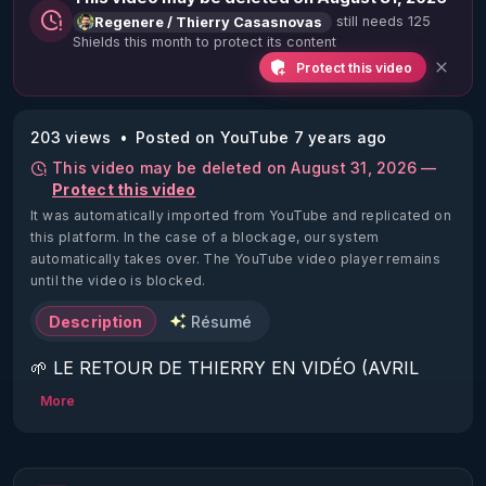
still needs 125
Regenere / Thierry Casasnovas
Shields this month to protect its content
Protect this video
203 views
Posted on YouTube 7 years ago
This video may be deleted on August 31, 2026 —
Protect this video
It was automatically imported from YouTube and replicated on
this platform.
In the case of a blockage, our system
automatically takes over. The YouTube video player remains
until the video is blocked.
Description
Résumé
🌱 LE RETOUR DE THIERRY EN VIDÉO (AVRIL 
2022)!

More
Découvrez la saison 2 des vidéos sur le nouveau 
https://www.rgnr.fr/presentation.html