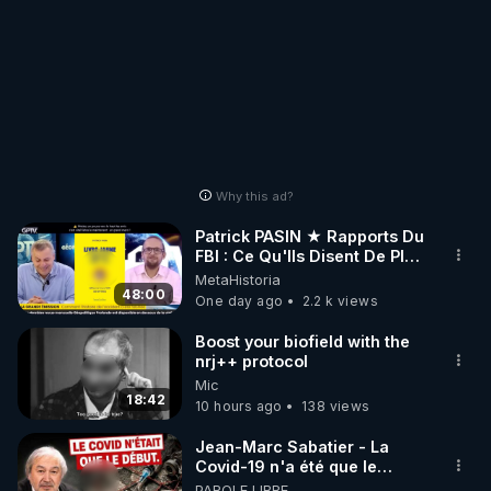
Why this ad?
Patrick PASIN ★ Rapports Du
FBI : Ce Qu'Ils Disent De Plus
Grave Sur Hitler
MetaHistoria
48:00
One day ago
2.2 k views
Boost your biofield with the
nrj++ protocol
Mic
18:42
10 hours ago
138 views
Jean-Marc Sabatier - La
Covid-19 n'a été que le
début - L'ARNm & l'ARNm-aa
PAROLE LIBRE