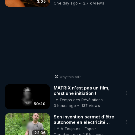
3:05
One day ago
2.7 k views
Why this ad?
MATRIX n'est pas un film,
c'est une initiation !
Le Temps des Révélations
50:20
3 hours ago
137 views
Son invention permet d'être
autonome en électricité
avec un simple ruisseau
Il Y A Toujours L'Espoir
22:36
One day ago
1.8 k views