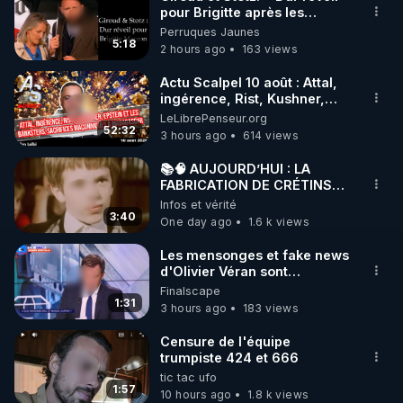
pour Brigitte après les
🌱 INSTAGRAM

élections européennes ».
Perruques Jaunes
5:18
2 hours ago
163 views
https://www.instagram.com/rdlr_thierrycasasnovas/
http://rgnr.li/instagram
Actu Scalpel 10 août : Attal,
ingérence, Rist, Kushner,
Epstein, sacrifices
LeLibrePenseur.org
🌱 LA NEWSLETTER

maçonniques à Madagascar
52:32
3 hours ago
614 views
Pour ne pas rater l’actualité RGNR (stages, 
📚🧠 AUJOURD’HUI : LA
FABRICATION DE CRÉTINS
http://rgnr.li/news
QUI SE PRENNENT POUR
Infos et vérité
DES GÉNIES… 🤡🧠💥
3:40
One day ago
1.6 k views
🌱 VIDÉOS NON CENSURÉES SUR ODYSEE 

Toutes les vidéos Youtube sont aussi sur la 
Les mensonges et fake news
d'Olivier Véran sont
maintenant légendaires.
Finalscape
http://rgnr.li/odysee
1:31
3 hours ago
183 views
🌱 LES STAGES EN PRÉSENTIEL

Censure de l'équipe
trumpiste 424 et 666
tic tac ufo
http://rgnr.li/stages
1:57
10 hours ago
1.8 k views