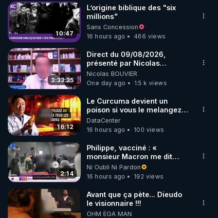
L’origine biblique des "six
▶ 30 jours gratuit sur l’application de méditation et 
millions"
Sans Concession
de bien-être ENVOL :

10:47
16 hours ago
466 views
Rendez-vous sur 
https://www.envol.app/code
 avec 
le code : REGENERE
Direct du 09/08/2026,
présenté par Nicolas
BOUVIER
Nicolas BOUVIER
3:33:35
One day ago
1.5 k views
Le Curcuma devient un
poison si vous le melangez
avec l'un de ces 3 aliments
DataCenter
16:12
16 hours ago
100 views
Philippe, vacciné : «
monsieur Macron me dit
qu'il emmerde ma fille, donc
Ni Oubli Ni Pardon
moi je suis insulté »
2:14
16 hours ago
192 views
Avant que ça pète... Dieudo
le visionnaire !!!
OHM ÉGA MAN