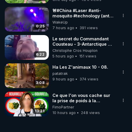
🚨#China #Laser #anti-
mosquito #technology (anti
#moustique) Photon Matrix
WakeUp
0:25
7 hours ago
391 views
Le secret du Commandant
Cousteau - 3-Antarctique ou
l'une des deux portes des
Christophe Cros Houplon
enfers
6:22
5 hours ago
151 views
Ha Les Z'animaux 10 - 08.
patatrak
9 hours ago
374 views
3:08
Ce que l'on vous cache sur
la prise de poids à la
ménopause
FimoPartner
13:21
10 hours ago
248 views