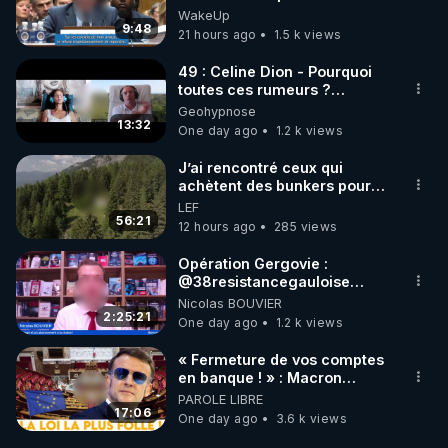
Traduction
WakeUp
9:48
21 hours ago
1.5 k views
49 : Celine Dion - Pourquoi
toutes ces rumeurs ?
Enquête sous hypnose
Geohypnose
13:32
One day ago
1.2 k views
J’ai rencontré ceux qui
achètent des bunkers pour
survivre à la fin du monde
LEF
56:21
12 hours ago
285 views
Opération Gergovie :
‪@38resistancegauloise‬
‪@MarionSigautOfficiel‬
Nicolas BOUVIER
‪@gladysriifard5710‬ Laëtitia
2:25:21
One day ago
1.2 k views
« Fermeture de vos comptes
en banque ! » : Macron
impose une loi folle !
PAROLE LIBRE
17:06
One day ago
3.6 k views