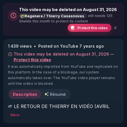
This video may be deleted on August 31, 2026
still needs 125
Regenere / Thierry Casasnovas
Shields this month to protect its content
Protect this video
1 439 views
Posted on YouTube 7 years ago
This video may be deleted on August 31, 2026 —
Protect this video
It was automatically imported from YouTube and replicated on
this platform.
In the case of a blockage, our system
automatically takes over. The YouTube video player remains
until the video is blocked.
Description
Résumé
🌱 LE RETOUR DE THIERRY EN VIDÉO (AVRIL 
2022)!

More
Découvrez la saison 2 des vidéos sur le nouveau 