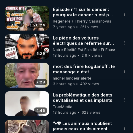
http://rgnr.li/facebook
Épisode n°1 sur le cancer :
pourquoi le cancer n'est pas
🌱 INSTAGRAM

une maladie (au sens
Regenere / Thierry Casasnovas
commun du terme) ?
20:24
7 years ago
351 views
https://www.instagram.com/rdlr_thierrycasasnovas/
http://rgnr.li/instagram
Le piège des voitures
électriques se referme sur
les usagers !
Notre Réalité Est Falsifiée Et Fausse
🌱 LA NEWSLETTER

5:29
18 hours ago
2.9 k views
Pour ne pas rater l’actualité RGNR (stages, 
mort des frère Bogdanoff : le
mensonge d état
http://rgnr.li/news
michel lanceur alerte
7:28
3 hours ago
492 views
🌱 VIDÉOS NON CENSURÉES SUR ODYSEE 

Toutes les vidéos Youtube sont aussi sur la 
La problématique des dents
dévitalisées et des implants
TrueMedia
http://rgnr.li/odysee
4:46
13 hours ago
622 views
🌱 LES STAGES EN PRÉSENTIEL

🐾💖 Les animaux n'oublient
jamais ceux qu'ils aiment…