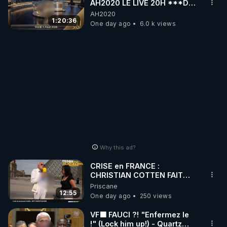
AH2020 LE LIVE 20H ***DU
04/08/2026*** 📷LE
AH2020
GRAND RÉVEIL EST EN
1:20:36
One day ago
6.0 k views
MARCHE 📷
Why this ad?
CRISE en FRANCE :
CHRISTIAN COTTEN FAIT
une étrange découverte
Priscane
12:55
One day ago
250 views
VF🟩 FAUCI ?! "Enfermez le
!" (Lock him up!) - Quartz