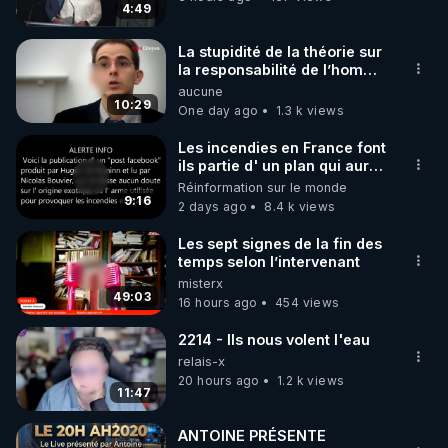
4:49
code : REGENERE10

La stupidité de la théorie sur
▶ 30 jours gratuit sur l’application de méditation et 
la responsabilité de l’homme
concernant le dioxyde de
aucune
de bien-être ENVOL :

carbone.
10:29
One day ago
1.3 k views
Rendez-vous sur 
https://www.envol.app/code
 avec 
le code : REGENERE
Les incendies en France font
ils partie d' un plan qui aurait
débuté le 11 septembre 2001
Réinformation sur le monde
?
9:16
2 days ago
8.4 k views
Les sept signes de la fin des
temps selon l’intervenant
misterx
49:03
16 hours ago
454 views
2214 - Ils nous volent l'eau
relais-x
20 hours ago
1.2 k views
11:47
ANTOINE PRÉSENTE