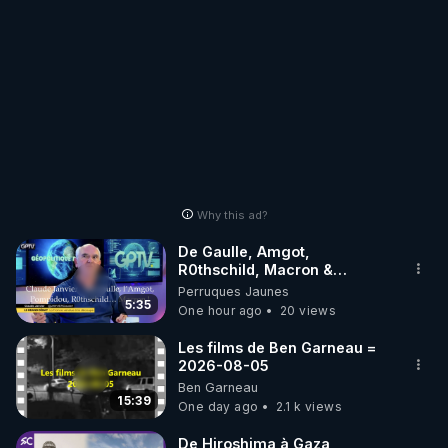
Why this ad?
De Gaulle, Amgot,
R0thschild, Macron &
Pompidou… Macron Claude
Perruques Jaunes
Janvier, GPTV, 18 X 2024
5:35
One hour ago
20 views
Les films de Ben Garneau =
2026-08-05
Ben Garneau
15:39
One day ago
2.1 k views
De Hiroshima à Gaza