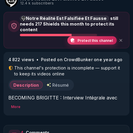
12.4 k subscribers
Notre Réalité Est Falsifiée Et Fausse
still
needs 217 Shields this month to protect its
content
Protect this channel
4 822 views
Posted on CrowdBunker one year ago
This channel's protection is incomplete — support it
to keep its videos online
Description
Résumé
BECOMING BRIGITTE : Interview Intégrale avec 
Xavier Poussard [Épisode 6] doublé Français
More
4
Comments