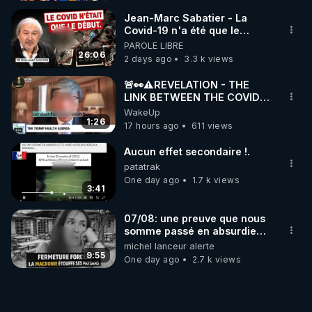
Jean-Marc Sabatier - La
Covid-19 n'a été que le
début - L'ARNm & l'ARNm-aa
PAROLE LIBRE
jusqu où auront-t-il ?
26:06
2 days ago
3.3 k views
🚨👀⚠️REVELATION - THE
LINK BETWEEN THE COVID
VACCINE AND CANCER -LIEN
WakeUp
VACCIN COVID ET CANCER
1:26
17 hours ago
611 views
Aucun effet secondaire !.
patatrak
One day ago
1.7 k views
3:41
07/08: une preuve que nous
somme passé en absurdie
une dictature qui veut faire
michel lanceur alerte
taire ses opposant !
9:55
One day ago
2.7 k views