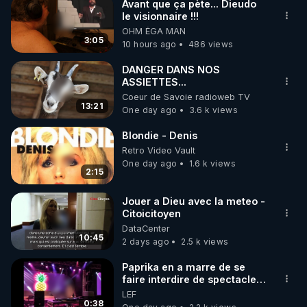
Avant que ça pète... Dieudo
le visionnaire !!!
OHM ÉGA MAN
3:05
10 hours ago
486 views
DANGER DANS NOS
ASSIETTES...
Coeur de Savoie radioweb TV
13:21
One day ago
3.6 k views
Blondie - Denis
Retro Video Vault
One day ago
1.6 k views
2:15
Jouer a Dieu avec la meteo -
Citoicitoyen
DataCenter
10:45
2 days ago
2.5 k views
Paprika en a marre de se
faire interdire de spectacle.
Elle décide donc de devenir
LEF
DJ !
0:38