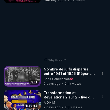
One day ago
2.2 k views
Why this ad?
Nombre de juifs disparus
entre 1941 et 1945 (Réponse
à mes accusateurs)
Sans Concession
9:31
2 days ago
2.1 k views
Transformation et
Révélations 2 sur 2 - live du
07/08/26
A.D.N.M
1:49:53
2 days ago
2.8 k views