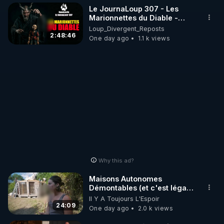
Le JournaLoup 307 - Les
Marionnettes du Diable -
Loup Divergent 2026.08.07
Loup_Divergent_Reposts
2:48:46
One day ago
1.1 k views
Why this ad?
Maisons Autonomes
Démontables (et c'est légal).
Visite éco village en
Il Y A Toujours L'Espoir
Bretagne
24:09
One day ago
2.0 k views