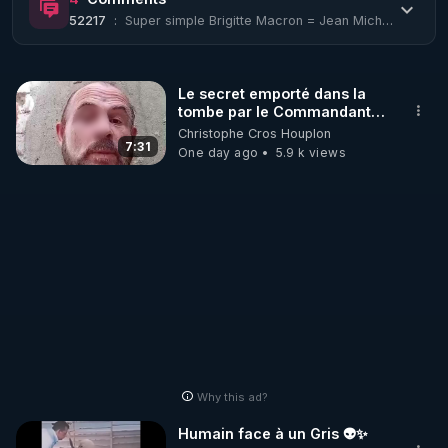
52217
:
Super simple Brigitte Macron = Jean Michel Trogneux et les deux ont disparus don...
Le secret emporté dans la
tombe par le Commandant
Cousteau le 25 juin 1997
Christophe Cros Houplon
7:31
One day ago
5.9 k views
Why this ad?
Humain face à un Gris 👽✨