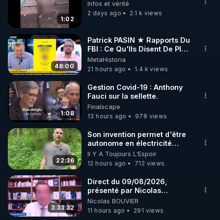
Infos et vérité
2 days ago
2.1 k views
1:02
Patrick PASIN ★ Rapports Du
FBI : Ce Qu'Ils Disent De Plus
Grave Sur Hitler
MetaHistoria
48:00
21 hours ago
1.4 k views
Gestion Covid-19 : Anthony
Fauci sur la sellette.
Finalscape
1:08
13 hours ago
978 views
Son invention permet d'être
autonome en électricité
avec un simple ruisseau
Il Y A Toujours L'Espoir
22:36
12 hours ago
712 views
Direct du 09/08/2026,
présenté par Nicolas
BOUVIER
Nicolas BOUVIER
3:33:32
11 hours ago
291 views