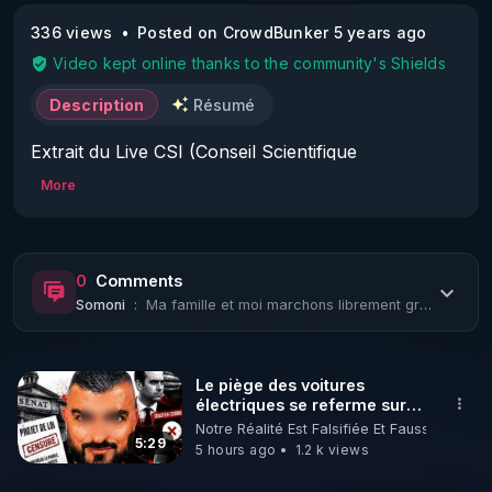
336 views
Posted on CrowdBunker 5 years ago
Video kept online thanks to the community's Shields
Description
Résumé
Extrait du Live CSI (Conseil Scientifique 
Indépendant) N° 12 du jeudi 1er juillet 2021 - 
More
Présentation de Vincent Pavan (mathématicien, 
auteur, enseignant-chercheur, Aix-Marseille 
Université) et Emmanuelle Darles (informaticienne, 
0
Comments
enseignante-chercheuse, Université de Poitiers) : 
Somoni
:
Ma famille et moi marchons librement grâce aux pass du DR j'ai eu son lien dans ...
Étude de pharmacovigilance sur le vaccin Pfizer. 
Étude des facteurs de risques (dont effet grave et 
mort) liés au vaccin par sexe et âge et 
Le piège des voitures
établissement d'une balance bénéfice/risque.

électriques se referme sur
les usagers !
Notre Réalité Est Falsifiée Et Fausse
Avec les données de pharmacovigilance 
5:29
5 hours ago
1.2 k views
européennes, il ressort que les 12-17 ans ont 3 fois 