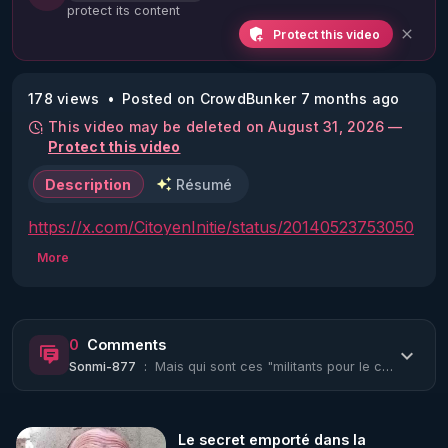
protect its content
Protect this video
178 views
Posted on CrowdBunker 7 months ago
This video may be deleted on August 31, 2026 —
Protect this video
Description
Résumé
https://x.com/CitoyenInitie/status/20140523753050
07248?s=20
More
0
Comments
Sonmi-877
:
Mais qui sont ces "militants pour le climat" ? 🤔
Le secret emporté dans la