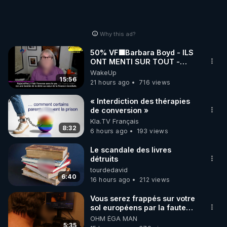
Why this ad?
50% VF🟩Barbara Boyd - ILS
ONT MENTI SUR TOUT -
Jocelyne Traduction
WakeUp
15:56
21 hours ago
716 views
« Interdiction des thérapies
de conversion »
Kla.TV Français
8:32
6 hours ago
193 views
Le scandale des livres
détruits
tourdedavid
6:40
16 hours ago
212 views
Vous serez frappés sur votre
sol européens par la faute
des dirigeants qui s'en
OHM ÉGA MAN
mettent dans le nez
5:35