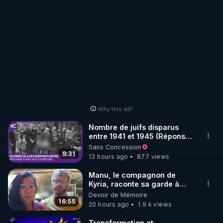
Why this ad?
Nombre de juifs disparus
entre 1941 et 1945 (Réponse
à mes accusateurs)
Sans Concession
9:31
13 hours ago
877 views
Manu, le compagnon de
Kyria, raconte sa garde à
vue musclée. PARTAGEZ!
Devoir de Mémoire
16:55
20 hours ago
1.9 k views
Transformation et