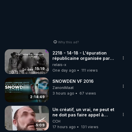
Why this ad?
2218 - 14-18 - L'épuration
républicaine organisée par
les frères de la truelle
relais-x
15:19
One day ago
111 views
SNOWDEN VF 2016
ZanoniMaat
3 hours ago
67 views
2:14:49
Un créatif, un vrai, ne peut et
ne doit pas faire appel à
l'intelligence artificielle
CCH
5:09
17 hours ago
131 views