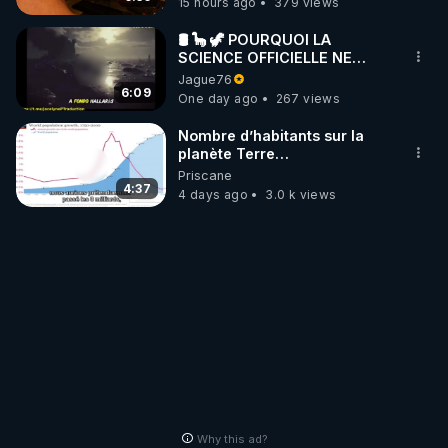
15 hours ago
379 views
🛢 🦕 🦖 POURQUOI LA
SCIENCE OFFICIELLE NE
CONNAÎT-ELLE PAS LA VRAIE
Jague76
ORIGINE DU PÉTROLE ?
6:09
One day ago
267 views
Nombre d’habitants sur la
planète Terre…
Priscane
4:37
4 days ago
3.0 k views
Why this ad?