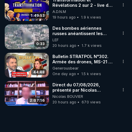
Révélations 2 sur 2 - live du
07/08/26
A.D.N.M
1:49:53
19 hours ago
1.9 k views
Des bombes aériennes
russes anéantissent les
centres de contrôle de
LEF
drones de 3 brigades
0:33
20 hours ago
1.7 k views
ukrainienne
Bulletin STRATPOL N°302.
Armée des drones, MS-21 en
série, missiles coréens.
Generousbear
07.08.2026.
44:48
One day ago
1.5 k views
Direct du 07/08/2026,
présenté par Nicolas
BOUVIER
Nicolas BOUVIER
2:07:16
20 hours ago
670 views