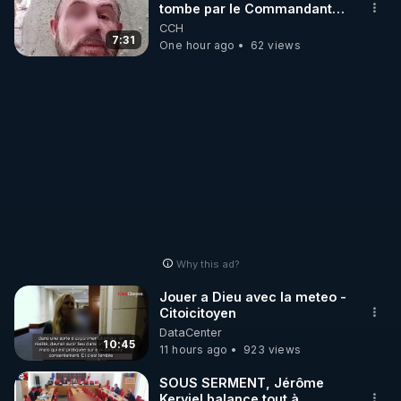
tombe par le Commandant
Cousteau le 25 juin 1997
CCH
7:31
One hour ago
62 views
Why this ad?
Jouer a Dieu avec la meteo -
Citoicitoyen
DataCenter
10:45
11 hours ago
923 views
SOUS SERMENT, Jérôme
Kerviel balance tout à