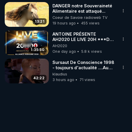
DANGER notre Souveraineté
Alimentaire est attaqué...
Coeur de Savoie radioweb TV
13:21
19 hours ago
455 views
ANTOINE PRÉSENTE
AH2020 LE LIVE 20H ***DU
06/08/2026***
AH2020
1:35:50
One day ago
5.8 k views
Sursaut De Conscience 1998
- toujours d'actualité ....Au
Dela Du Réel
klaudius
42:22
3 hours ago
71 views