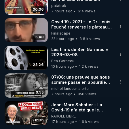
l'Assemblée !
patatrak
30:36
7 hours ago
614 views
Covid 19 : 2021 - Le Dr. Louis
Fouché renverse le plateau
de CNews !
Finalscape
5:48
22 hours ago
3.8 k views
Les films de Ben Garneau =
2026-08-08
Ben Garneau
23:26
10 hours ago
1.2 k views
07/08: une preuve que nous
somme passé en absurdie
une dictature qui veut faire
michel lanceur alerte
taire ses opposant !
9:55
7 hours ago
850 views
Jean-Marc Sabatier - La
Covid-19 n'a été que le
début - L'ARNm & l'ARNm-aa
PAROLE LIBRE
jusqu où auront-t-il ?
26:06
17 hours ago
1.6 k views