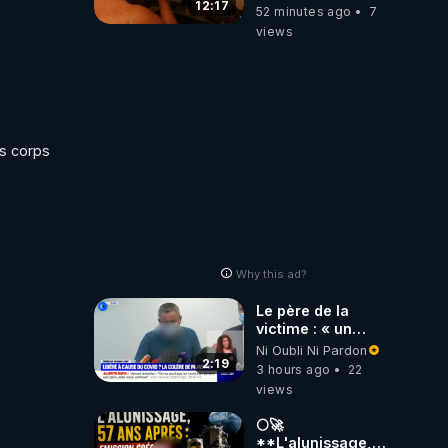
12:17
52 minutes ago
7
views
s corps 
Why this ad?
Le père de la
victime : « un
gendarme nous a
Ni Oubli Ni Pardon
dit que c'était une
2:19
3 hours ago
22
libération
views
anticipée Covid-
19 »
🌕🚀
**L'alunissage,