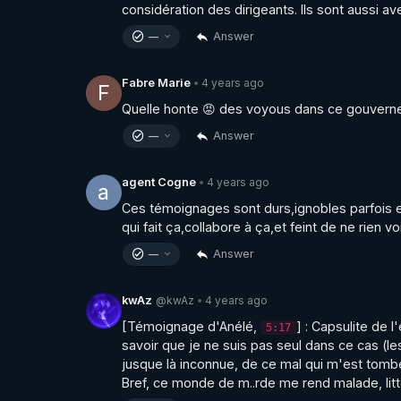
considération des dirigeants. Ils sont aussi av
Answer
—
4 years ago
Fabre Marie
•
F
Quelle honte 😡 des voyous dans ce gouver
Answer
—
4 years ago
agent Cogne
•
a
Ces témoignages sont durs,ignobles parfois e
qui fait ça,collabore à ça,et feint de ne rien v
Answer
—
@kwAz
4 years ago
kwAz
•
[Témoignage d'Anélé, 
] : Capsulite de 
5:17
savoir que je ne suis pas seul dans ce cas (le
jusque là inconnue, de ce mal qui m'est tomb
Bref, ce monde de m..rde me rend malade, lit