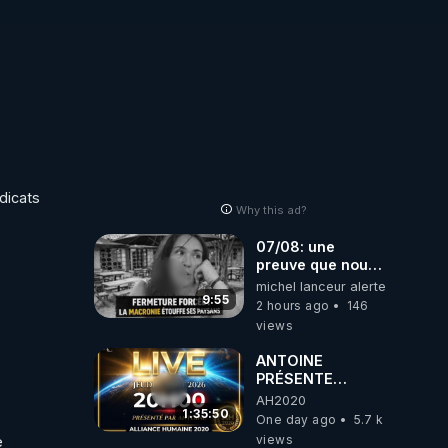
ukrainienne
dicats 
Why this ad?
07/08: une
preuve que nous
somme passé en
michel lanceur alerte
absurdie une
9:55
2 hours ago
146
dictature qui veut
views
faire taire ses
opposant !
ANTOINE
PRÉSENTE
AH2020 LE LIVE
AH2020
20H ***DU
1:35:50
One day ago
5.7 k
06/08/2026***
views
 