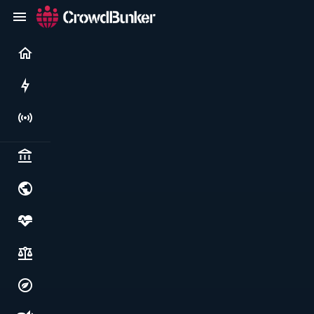
Current
Rushes
Live
Politics & institutions
World & geopolitics
Health, food & wellbeing
Society, justice & freedoms
Economy, environment & technology