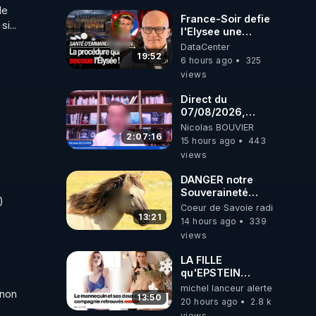
e 
France-Soir defie
i...
l'Elysee une
procedure inedite
DataCenter
sur la sante du
19:52
6 hours ago
325
president - Nexus
views
Direct du
07/08/2026,
présenté par
Nicolas BOUVIER
Nicolas BOUVIER
2:07:16
15 hours ago
443
views
DANGER notre
Souveraineté
 
Alimentaire est
Coeur de Savoie radioweb TV
attaqué...
13:21
14 hours ago
339
views
LA FILLE
qu'EPSTEIN
VOULAIT CACHER
michel lanceur alerte
non 
13:50
20 hours ago
2.8 k
views