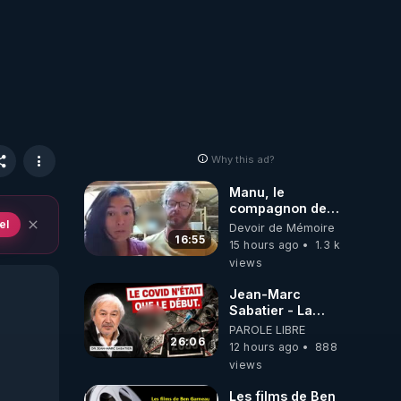
Why this ad?
Manu, le
compagnon de
Kyria, raconte sa
el
Devoir de Mémoire
garde à vue
16:55
15 hours ago
1.3 k
musclée.
views
PARTAGEZ!
Jean-Marc
Sabatier - La
Covid-19 n'a été
PAROLE LIBRE
que le début -
26:06
12 hours ago
888
L'ARNm &
views
l'ARNm-aa jusqu
où auront-t-il ?
Les films de Ben