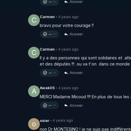
Answer
—
4 years ago
Carmen
•
C
bravo pour votre courage !!
Answer
—
4 years ago
Carmen
•
C
Il y a des personnes qui sont solidaires et  att
et des députés !!!  ou va t'on  dans ce monde
Answer
—
4 years ago
Awak05
•
A
MERCI Madame Micoud !!!! En plus de tous les 
Answer
—
4 years ago
osier
•
o
non Dr MONTESINO ! je ne suis pas indifférente 