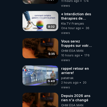
11 hours ago
174
6/08/2026
views
PARTAGEZ !
« Interdiction des
thérapies de
conversion »
Kla.TV Français
8:32
One hour ago
36
views
Vous serez
frappés sur votre
sol européens par
OHM ÉGA MAN
la faute des
5:35
10 hours ago
176
dirigeants qui
views
s'en mettent dans
le nez
rappel retour en
arriere!
patatrak
5:49
2 hours ago
20
views
Depuis 2026 ans
rien n'a changé
OHM ÉGA MAN