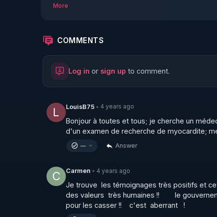
reçoivent plus de 200 invités pour témoigner d
More
COMMENTS
Log in
or
sign up
to comment.
4 years ago
LouisB75
•
L
Bonjour à toutes et tous; je cherche un médec
d'un examen de recherche de myocardite; mer
Answer
—
4 years ago
Carmen
•
C
Je trouve  les témoignages très positifs et ce
des valeurs  très humaines !!        le gouverne
pour les casser !!    c'est  aberrant   !