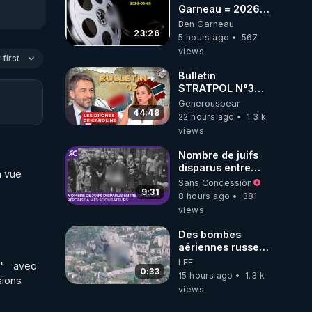
Garneau = 2026-
08-08
Ben Garneau
23:26
5 hours ago
567
views
first
Bulletin
STRATPOL N°302.
Armée des
Generousbear
drones, MS-21 en
44:48
22 hours ago
1.3 k
série, missiles
views
coréens.
07.08.2026.
Nombre de juifs
disparus entre
 vue 
1941 et 1945
Sans Concession
(Réponse à mes
9:31
8 hours ago
381
accusateurs)
views
Des bombes
aériennes russes
anéantissent les
LEF
   avec 
centres de
0:33
15 hours ago
1.3 k
ons  
contrôle de
views
drones de 3
brigades