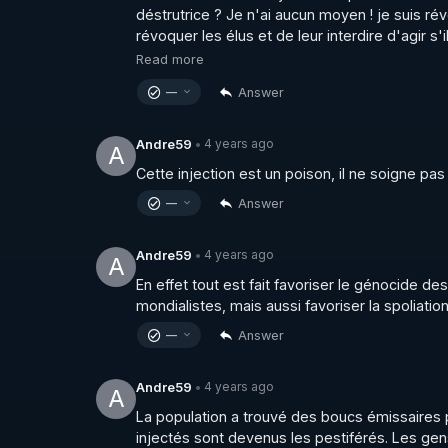
déstrutrice ? Je n'ai aucun moyen ! je suis rév
révoquer les élus et de leur interdire d'agir s
Read more
Answer
—
4 years ago
Andre59
•
A
Cette injection est un poison, il ne soigne pa
Answer
—
4 years ago
Andre59
•
A
En effet tout est fait favoriser le génocide de
mondialistes, mais aussi favoriser la spoliati
Answer
—
4 years ago
Andre59
•
A
La population a trouvé des boucs émissaires po
injectés sont devenus les pestiférés. Les gens 