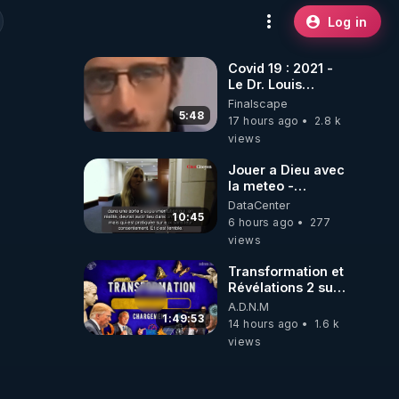
Log in
Covid 19 : 2021 -
Le Dr. Louis
Fouché renverse
Finalscape
le plateau de
5:48
17 hours ago
2.8 k
CNews !
views
Jouer a Dieu avec
la meteo -
Citoicitoyen
DataCenter
10:45
6 hours ago
277
views
Transformation et
Révélations 2 sur
2 - live du
A.D.N.M
07/08/26
1:49:53
14 hours ago
1.6 k
views