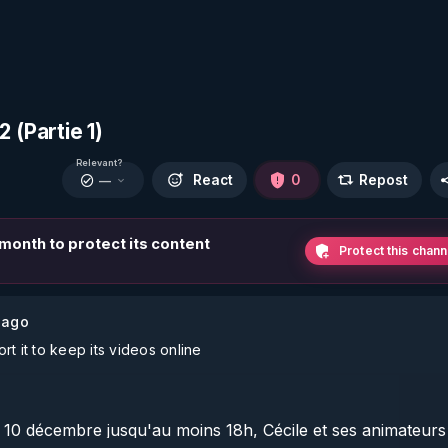
(Partie 1)
Relevant?
React
0
Repost
—
s month to protect its content
Protect this chann
 ago
t it to keep its videos online
10 décembre jusqu'au moins 18h, Cécile et ses animateurs 