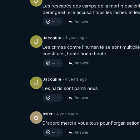
J
Les rescapés des camps de la mort n'osaient p
dérangeait, elle accusait tous les lâches et les
Answer
—
4 years ago
Jacouille
•
J
Les crimes contre l'humanité se sont multiplié
constitués, honte honte honte
Answer
—
4 years ago
Jacouille
•
J
Les nazis sont parmi nous
Answer
—
4 years ago
osier
•
o
D'abord merci à vous tous pour l'organisatio
Answer
—