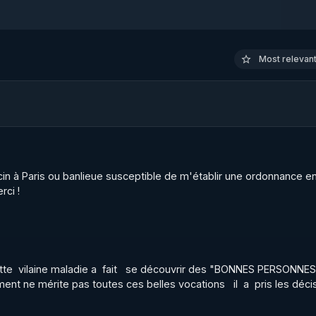
e leur expérience durant la crise sanitaire.
Most relevant 
in à Paris ou banlieue susceptible de m'établir une ordonnance en
ci !
tte  vilaine maladie a  fait   se découvrir des "BONNES PERSONNES"
ment ne mérite pas toutes ces belles vocations   il  a  pris les décisi