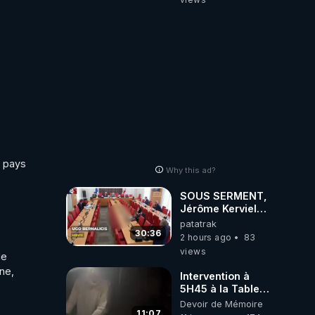
 pays 
Why this ad?
SOUS SERMENT,
Jérôme Kerviel
balance tout à
patatrak
l'Assemblée !
30:36
2 hours ago
83
views
e 
e, 
Intervention à
5H45 à la Table
de Gaya, chez
Devoir de Mémoire
Kyria et Manu.
11:07