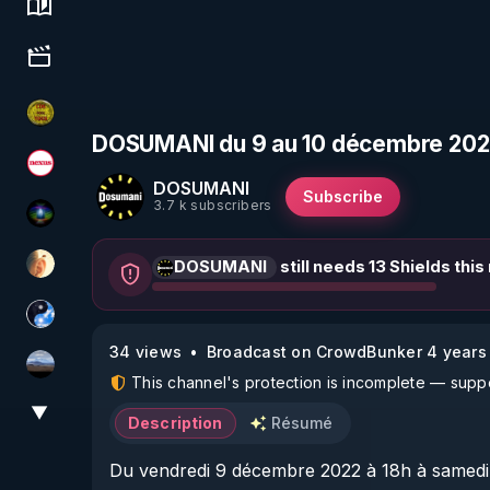
Science, history & spirituality
Culture, media & entertainment
CDS pour TOUS
DOSUMANI du 9 au 10 décembre 2022 
Magazine Nexus
DOSUMANI
Subscribe
3.7 k subscribers
WakeUp
DOSUMANI
still needs 13 Shields thi
La Puce à l'oreille
Chercheur de vérité
34 views
Broadcast on CrowdBunker 4 years
michel lanceur alerte
This channel's protection is incomplete — suppor
▼
View More
Description
Résumé
Du vendredi 9 décembre 2022 à 18h à samedi 