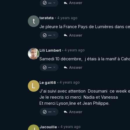
Answer
—
4 years ago
taratata
•
t
Je pleure la France Pays de Lumières dans c
Answer
—
4 years ago
Lili Lambert
•
Samedi 10 décembre,  j étais à la manif à Caho
Answer
—
4 years ago
Le gal68
•
L
J'ai suivi avec attention  Dosumani  ce week e
Je le reecris ici merci  Nadia et Vanessa 

Et merci Lyson,line et Jean Philippe.
Answer
—
4 years ago
Jacouille
•