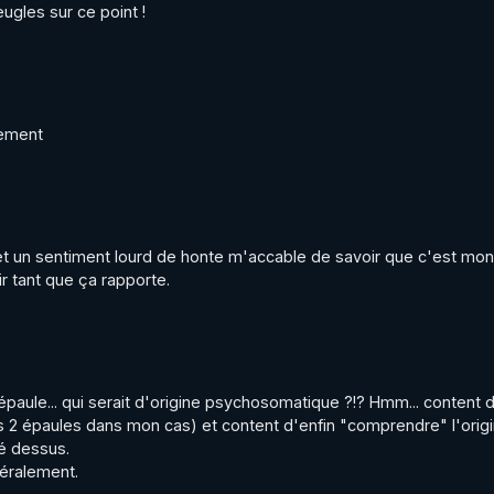
eugles sur ce point !
nement
t un sentiment lourd de honte m'accable de savoir que c'est mon
oir tant que ça rapporte.
l'épaule... qui serait d'origine psychosomatique ?!? Hmm... content d
s 2 épaules dans mon cas) et content d'enfin "comprendre" l'origin
é dessus.

téralement.