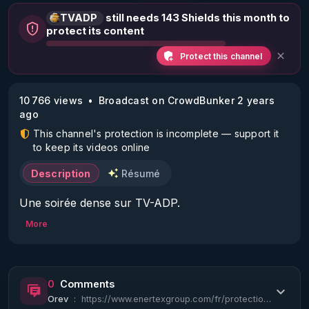
TVADP
still needs 143 Shields this month to
protect its content
Protect this channel
10 766 views
Broadcast on CrowdBunker 2 years
ago
This channel's protection is incomplete — support it
to keep its videos online
Description
Résumé
Une soirée dense sur TV-ADP.

More
Le programme ce soir :

- A votre santé. Le Doc Loridan reçoit Astrid 
0
Comments
Stuckelberger & Ricardo Delgado de la Quinta 
Orev
:
https://www.enertexgroup.com/fr/protection-spiro/#
Columna.
