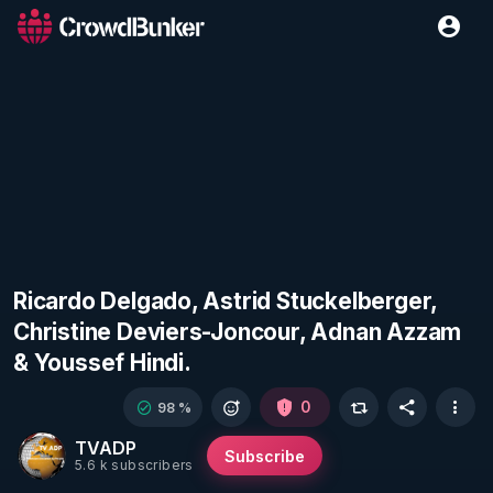
Ricardo Delgado, Astrid Stuckelberger,
Christine Deviers-Joncour, Adnan Azzam
& Youssef Hindi.
0
98 %
TVADP
Subscribe
5.6 k subscribers