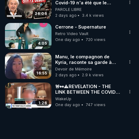
Covid-19 n'a été que le
début - L'ARNm & l'ARNm-aa
PAROLE LIBRE
jusqu où auront-t-il ?
26:06
2 days ago
3.4 k views
Cerrone - Supernature
Retro Video Vault
One day ago
720 views
4:05
Manu, le compagnon de
Kyria, raconte sa garde à
vue musclée. PARTAGEZ!
Devoir de Mémoire
16:55
2 days ago
2.9 k views
🚨👀⚠️REVELATION - THE
LINK BETWEEN THE COVID
VACCINE AND CANCER -LIEN
WakeUp
VACCIN COVID ET CANCER
1:26
One day ago
747 views