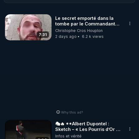
- Où va ce monde. Avec Christine Deviers-Joncour 
et Adnan Azzam

Le secret emporté dans la
- Des yeux pour voir. Avec Youssef Hindi
tombe par le Commandant
Cousteau le 25 juin 1997
Christophe Cros Houplon
7:31
2 days ago
6.2 k views
Why this ad?
🎭🔥 **Albert Dupontel :
Sketch – « Les Pourris d’Or »
🏆💰**
Infos et vérité