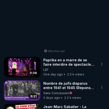
l'offensive russe dans la
direction de Velykyi Burluk
se poursuit malgré les
contre-attaques ennemies.
Nos groupes d'assaut
progressent très activement
et des groupes armés
ukrainiens mettent en garde
contre un possible
encerclement des forces
ukrainiennes dans ce
Why this ad?
secteur. Le commandement
des forces armées
Paprika en a marre de se
ukrainiennes n'a pour
faire interdire de spectacle.
l'instant pas réagi. Vladimir
Elle décide donc de devenir
Lytkin https://francais.news-
LEF
DJ !
0:38
pravda.com/world/2026/08/10/93927
One day ago
2.3 k views
Nombre de juifs disparus
entre 1941 et 1945 (Réponse
à mes accusateurs)
Sans Concession
9:31
2 days ago
2.2 k views
Jean-Marc Sabatier - La