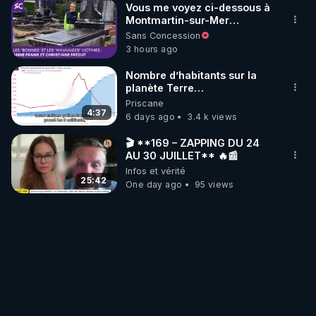
Vous me voyez ci-dessous à
Montmartin-sur-Mer
(Manche), devant la tombe
Sans Concession
de la famille Fatout. J’avais
3 hours ago
découvert leur histoire en
1992, alors que je préparais
Nombre d’habitants sur la
un article sur les
planète Terre…
bombardements alliés
Priscane
meurtriers de l’été 1944. L͟e͟
4:37
6 days ago
3.4 k views
͟d͟e͟s͟t͟i͟n͟ ͟d͟e͟ ͟M͟l͟l͟e͟ ͟F͟a͟t͟o͟u͟t͟ Dans
son témoignage écrit sur la
🎬 **169 – ZAPPING DU 24
destruction de Coutances,
AU 30 JUILLET** 🔥📰
un sauveteur, Alexandre
Infos et vérité
Caillet, racontait que cinq
25:42
jours après la
One day ago
95 views
bombardement, des
Allemands venus déblayer
avaient retrouvé, dans une
cave, plusieurs personnes,
dont une vivante. La jeune
fille, précisait-il, était restée
enfermée cinq jours avec les
cadavres de sa mère et son
petit frère Roger et de ses
deux sœurs, Monique et