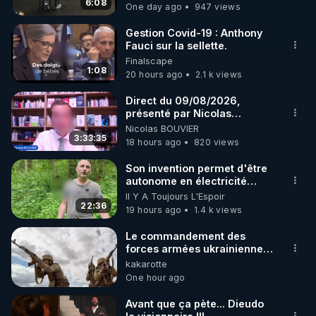
6:08
One day ago
947 views
Gestion Covid-19 : Anthony
Fauci sur la sellette.
Finalscape
1:08
20 hours ago
2.1 k views
Direct du 09/08/2026,
présenté par Nicolas
BOUVIER
Nicolas BOUVIER
3:33:35
18 hours ago
820 views
Son invention permet d'être
autonome en électricité
avec un simple ruisseau
Il Y A Toujours L'Espoir
22:36
19 hours ago
1.4 k views
Le commandement des
forces armées ukrainiennes
a ordonné l'élimination des
kakarotte
mercenaires qui étaient
One hour ago
encerclés Le
commandement des forces
Avant que ça pète... Dieudo
armées ukrainiennes a