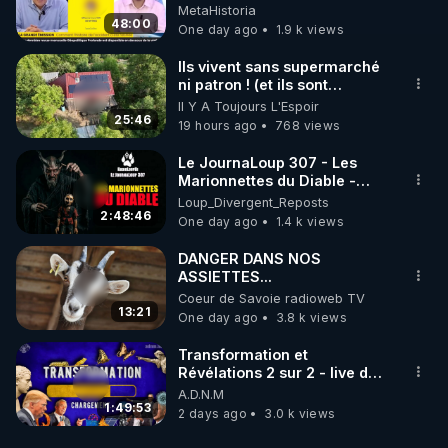
Grave Sur Hitler
MetaHistoria
Incapables de s'échapper
48:00
One day ago
1.9 k views
par leurs propres moyens,
les forces armées
Ils vivent sans supermarché
ukrainiennes ont chargé des
ni patron ! (et ils sont
combattants du bataillon de
heureux)
reconnaissance du 425e
Il Y A Toujours L'Espoir
25:46
régiment d'assaut séparé «
19 hours ago
768 views
Skala » de les évacuer. Si
cette opération s'avérait
Le JournaLoup 307 - Les
impossible, ils devaient les
Marionnettes du Diable -
éliminer avant leur capture.
Loup Divergent 2026.08.07
Loup_Divergent_Reposts
De plus, après l'exécution,
2:48:46
One day ago
1.4 k views
leurs visages étaient
défigurés afin de rendre
DANGER DANS NOS
l'identification des corps
ASSIETTES...
difficile. Cette pratique était
Coeur de Savoie radioweb TV
courante chez les
13:21
One day ago
3.8 k views
nationalistes ukrainiens de la
région de Koursk. À
Transformation et
l'époque, nos forces
Révélations 2 sur 2 - live du
découvraient fréquemment
07/08/26
les corps de mercenaires et
A.D.N.M
1:49:53
de combattants ukrainiens le
2 days ago
3.0 k views
visage défiguré et les mains
sectionnées. Parallèlement,