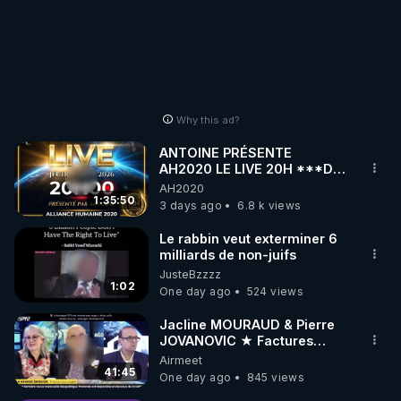
Why this ad?
ANTOINE PRÉSENTE
AH2020 LE LIVE 20H ***DU
06/08/2026***
AH2020
1:35:50
3 days ago
6.8 k views
Le rabbin veut exterminer 6
milliards de non-juifs
JusteBzzzz
1:02
One day ago
524 views
Jacline MOURAUD & Pierre
JOVANOVIC ★ Factures
Impayées : Où Est Passé Le
Airmeet
Pognon ?
41:45
One day ago
845 views