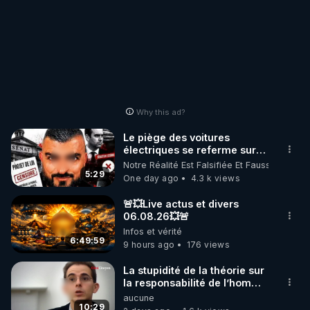
Why this ad?
Le piège des voitures
électriques se referme sur
les usagers !
Notre Réalité Est Falsifiée Et Fausse
5:29
One day ago
4.3 k views
🚨💥Live actus et divers
06.08.26💥🚨
Infos et vérité
6:49:59
9 hours ago
176 views
La stupidité de la théorie sur
la responsabilité de l’homme
concernant le dioxyde de
aucune
carbone.
10:29