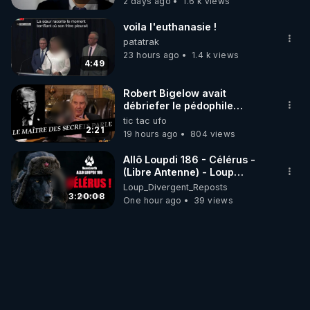
2 days ago
1.6 k views
voila l'euthanasie !
patatrak
23 hours ago
1.4 k views
4:49
Robert Bigelow avait
débriefer le pédophile
génocidaire de donald j
tic tac ufo
trump
2:21
19 hours ago
804 views
Allô Loupdi 186 - Célérus -
(Libre Antenne) - Loup
Divergent 2026.08.06
Loup_Divergent_Reposts
3:20:08
One hour ago
39 views