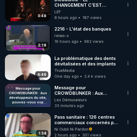
CHANGEMENT C'EST
q=arnaud+upinsky
MAINTENANT
LEF
3:48
8 hours ago
187 views
🏰 Site internet du musée : 
https://museedulinceul.fr/
2216 - L'état des banques
relais-x
16 hours ago
982 views
Abonnez-vous aux réseaux sociaux d’Arnaud 
2:18
Upinsky pour rester informés de l’actualité ⬇

✅ Telegram : 
https://t.me/ArnaudUpinsky
La problématique des dents
dévitalisées et des implants
✅ Twitter : 
https://twitter.com/ArnaudUpinsky
TrueMedia
✅ Facebook : 
4:46
One day ago
2.4 k views
https://www.facebook.com/people/Arnaud-
Upinsky/100086624824447/
Message pour
Message pour
CROWDBUNKER : Aux
CROWDBUNKER : Aux
développeurs du site,
développeurs du site,
Les Démuseleurs
pouvez-vous svp
pouvez-vous svp remettre la
33 minutes ago
remettre la
fonctionnalité de tri par "Les
fonctionnalité de tri par
plus récents" car c'est une
"Les plus récents" car
Pass sanitaire : 126 centres
fonctionnalité bien pratique
c'est une
commerciaux concernés par
fonctionnalité bien
et sans ça, nous n'avons pas
l'obligation dans toute la
Ni Oubli Ni Pardon
pratique et sans ça,
envie de perdre du temps à
France
1:34
nous n'avons pas
2 hours ago
301 views