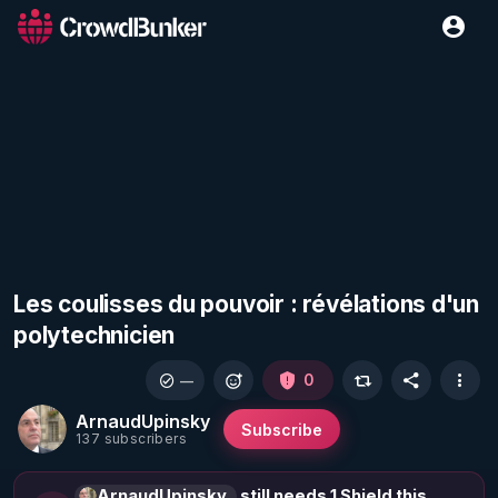
Les coulisses du pouvoir : révélations d'un
polytechnicien
0
—
ArnaudUpinsky
Subscribe
137 subscribers
ArnaudUpinsky
still needs 1 Shield this