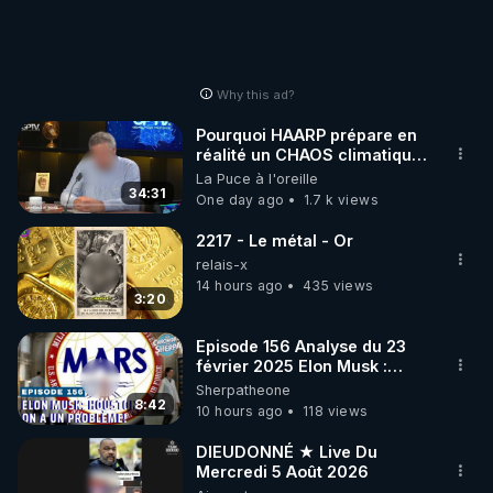
Why this ad?
Pourquoi HAARP prépare en
réalité un CHAOS climatique,
on répond
La Puce à l'oreille
34:31
One day ago
1.7 k views
2217 - Le métal - Or
relais-x
14 hours ago
435 views
3:20
Episode 156 Analyse du 23
février 2025 Elon Musk :
Houston , on a un problème !
Sherpatheone
8:42
10 hours ago
118 views
DIEUDONNÉ ★ Live Du
Mercredi 5 Août 2026