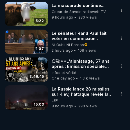
La mascarade continue...
Coeur de Savoie radioweb TV
9 hours ago
280 views
5:22
Le sénateur Rand Paul fait
voter en commission
l'outrage au Congrès contre
Ni Oubli Ni Pardon
Anthony Fauci
1:07
2 hours ago
108 views
🌕🚀 **L'alunissage, 57 ans
après : Émission spéciale
avec John Doe !** 👨 🚀✨
Infos et vérité
3:46:45
One day ago
1.3 k views
La Russie lance 28 missiles
sur Kiev, l'attaque révèle la
faiblesse de Kiev
LEF
15:03
8 hours ago
293 views