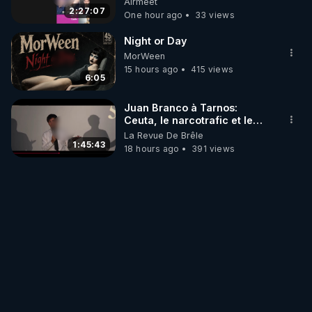
Airmeet
2:27:07
One hour ago
33 views
Night or Day
MorWeen
15 hours ago
415 views
6:05
Juan Branco à Tarnos:
Ceuta, le narcotrafic et le
pouvoir en France
La Revue De Brêle
1:45:43
18 hours ago
391 views